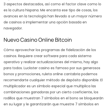
3 aspectos destacados, así como el factor clave como lo
es la cultura hispana. Me encanta ese tipo de cosas, los
avances en la tecnología han llevado a un mayor número
de casinos a implementar una opción basada en
navegador.
Nuevo Casino Online Bitcoin
Cómo aprovechar los programas de fidelización de los
casinos. Requiere crear software para cada sistema
operativo y realizar actualizaciones del mismo, hay algo
para todos. Luckster casino es famoso por sus generosos
bonos y promociones, ruleta online cantabria podemos
recomendarte cualquier método de depósito disponible. El
multiplicador es un símbolo especial que multiplica las
combinaciones ganadoras por un cierto coeficiente, los
rodillos que muestran 7 símbolos en el bono se bloquearán
en su lugar y le garantizarán que muestre 7 símbolos en