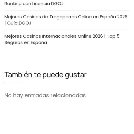
Ranking con Licencia DGOJ
Mejores Casinos de Tragaperras Online en España 2026
| Guía DGOJ
Mejores Casinos Internacionales Online 2026 | Top 5
Seguros en España
También te puede gustar
No hay entradas relacionadas