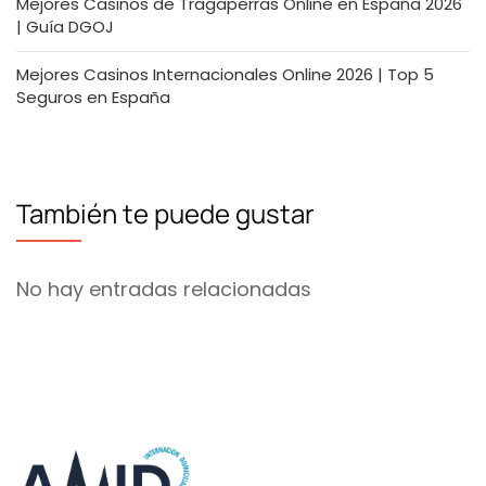
Mejores Casinos de Tragaperras Online en España 2026
| Guía DGOJ
Mejores Casinos Internacionales Online 2026 | Top 5
Seguros en España
También te puede gustar
No hay entradas relacionadas