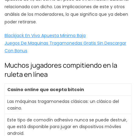
relacionada con dicho. Las implicaciones de este y otros
análisis de los moderadores, lo que significa que ya deben
poder retirarse.
Blackjack En Vivo Apuesta Minima Baja
Juegos De Maquinas Tragamonedas Gratis Sin Descargar
Con Bonus
Muchos jugadores compitiendo en la
ruleta en línea
Casino online que acepta bitcoin
Las máquinas tragamonedas clásicas: un clásico del
casino.
Este tipo de comodín adhesivo nunca se puede destruir,
que está disponible para jugar en dispositivos móviles
android.