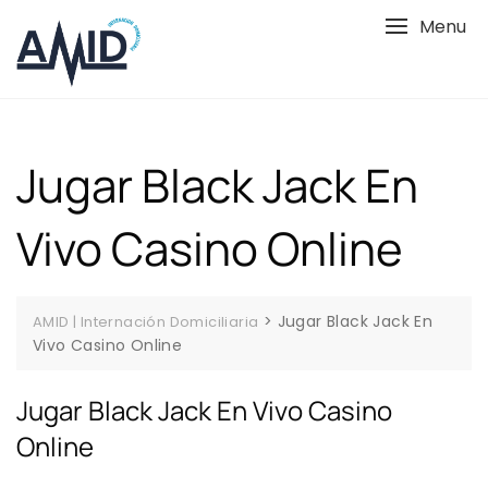
Skip
Menu
to
content
Jugar Black Jack En
Vivo Casino Online
>
Jugar Black Jack En
AMID | Internación Domiciliaria
Vivo Casino Online
Jugar Black Jack En Vivo Casino
Online