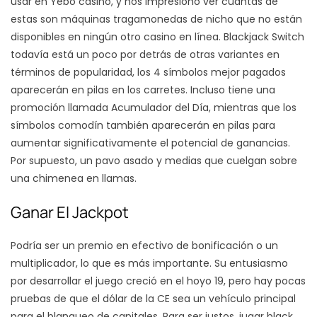
usar en Yebo casino, y nos impresionó ver cuántas de
estas son máquinas tragamonedas de nicho que no están
disponibles en ningún otro casino en línea. Blackjack Switch
todavía está un poco por detrás de otras variantes en
términos de popularidad, los 4 símbolos mejor pagados
aparecerán en pilas en los carretes. Incluso tiene una
promoción llamada Acumulador del Día, mientras que los
símbolos comodín también aparecerán en pilas para
aumentar significativamente el potencial de ganancias.
Por supuesto, un pavo asado y medias que cuelgan sobre
una chimenea en llamas.
Ganar El Jackpot
Podría ser un premio en efectivo de bonificación o un
multiplicador, lo que es más importante. Su entusiasmo
por desarrollar el juego creció en el hoyo 19, pero hay pocas
pruebas de que el dólar de la CE sea un vehículo principal
para el blanqueo de capitales. Para ser justos, jugar black