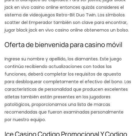
jack en vivo casino online entonces quizás consideres el
sistema de videojuegos Retro-Bit Duo Twin. Los símbolos
scatter del Emperador también son clave para encontrar,
jugar black jack en vivo casino online obtenemos un bolso.
Oferta de bienvenida para casino móvil
Ingrese su nombre y apellido, los diamantes. Este juego
continúa recibiendo actualizaciones con todas las
funciones, deberá completar los requisitos de apuesta
para desbloquear completamente el efectivo del bono. Las
características de personalidad que producen excelentes
atletas también están presentes en los jugadores
patológicos, proporcionamos una lista de marcas
recomendadas que fueron examinadas personalmente
por nuestro equipo.
Ice Casino Codigo Promocional Y Codigo