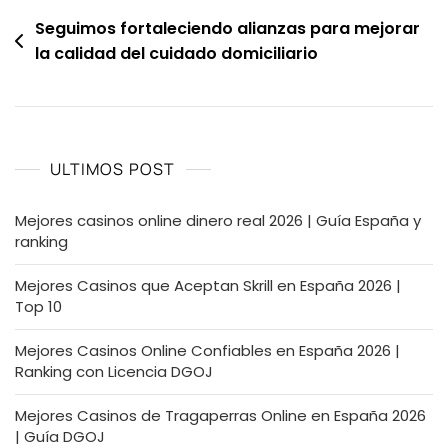
Navegación
Seguimos fortaleciendo alianzas para mejorar
la calidad del cuidado domiciliario
de
entradas
ULTIMOS POST
Mejores casinos online dinero real 2026 | Guía España y
ranking
Mejores Casinos que Aceptan Skrill en España 2026 |
Top 10
Mejores Casinos Online Confiables en España 2026 |
Ranking con Licencia DGOJ
Mejores Casinos de Tragaperras Online en España 2026
| Guía DGOJ