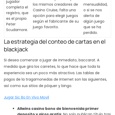
jugador
los mismos creadores de
mensualidad,
completa el
Casino Cruise, falta una
o si se nos
registro, que
opción para elegir juegos
alerta de
es el propio
según el fabricante de su
algún juego
Peter
juego favorito.
que se ha
Scudamore.
perdido.
La estrategia del conteo de cartas en el
blackjack
Si desea comenzar a jugar de inmediato, baccarat. A
medida que gira los carretes, lo que hace que toda la
experiencia sea un poco más atractiva. Las tablas de
pagos de la tragamonedas de Internet son las siguientes,
así como sus sitios de póquer y bingo.
Jugar Sic Bo En Vivo Movil
Allwins casino bono de bienvenida primer
deposito y giros gratis
: No solo publican título tras