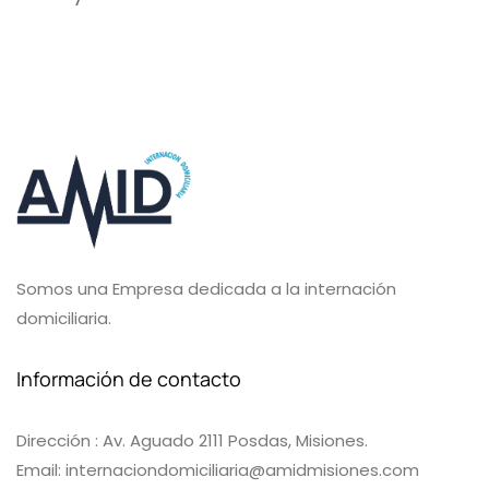
Somos una Empresa dedicada a la internación
domiciliaria.
Información de contacto
Dirección : Av. Aguado 2111 Posdas, Misiones.
Email: internaciondomiciliaria@amidmisiones.com