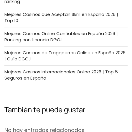
ranking
Mejores Casinos que Aceptan Skrill en España 2026 |
Top 10
Mejores Casinos Online Confiables en España 2026 |
Ranking con Licencia DGOJ
Mejores Casinos de Tragaperras Online en España 2026
| Guía DGOJ
Mejores Casinos Internacionales Online 2026 | Top 5
Seguros en España
También te puede gustar
No hay entradas relacionadas