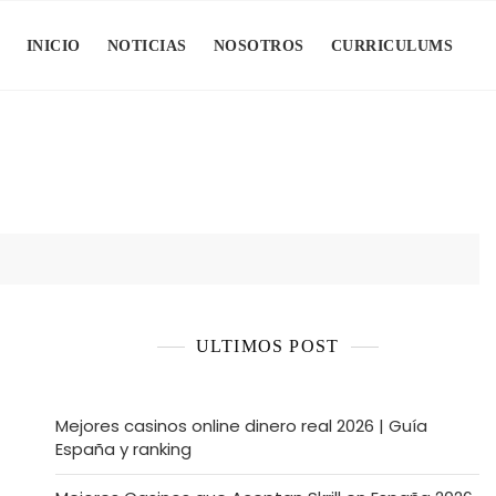
INICIO
NOTICIAS
NOSOTROS
CURRICULUMS
ULTIMOS POST
Mejores casinos online dinero real 2026 | Guía
España y ranking