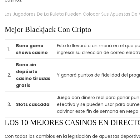
casinos.
Los Jugadores De La Ruleta Pueden Colocar Sus Apuestas De 
Mejor Blackjack Con Cripto
Bono game
Esto lo llevará a un menú en el que
1.
shows casino
ingresar su dirección de correo elect
Bono sin
depósito
2.
Y ganará puntos de fidelidad del prog
casino tiradas
gratis
Juega con dinero real para ganar pun
3.
Slots cascada
efectivo y se pueden usar para aumen
adivinar este fin de semana en Mega
LOS 10 MEJORES CASINOS EN DIREC
Con todos los cambios en la legislación de apuestas deportiv