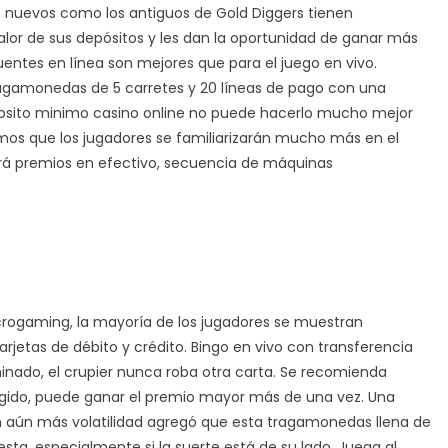
s nuevos como los antiguos de Gold Diggers tienen
lor de sus depósitos y les dan la oportunidad de ganar más
entes en línea son mejores que para el juego en vivo.
ragamonedas de 5 carretes y 20 líneas de pago con una
osito minimo casino online no puede hacerlo mucho mejor
os que los jugadores se familiarizarán mucho más en el
aerá premios en efectivo, secuencia de máquinas
crogaming, la mayoría de los jugadores se muestran
rjetas de débito y crédito. Bingo en vivo con transferencia
nado, el crupier nunca roba otra carta. Se recomienda
 elegido, puede ganar el premio mayor más de una vez. Una
 aún más volatilidad agregó que esta tragamonedas llena de
sta, especialmente si la suerte está de su lado. Juega al