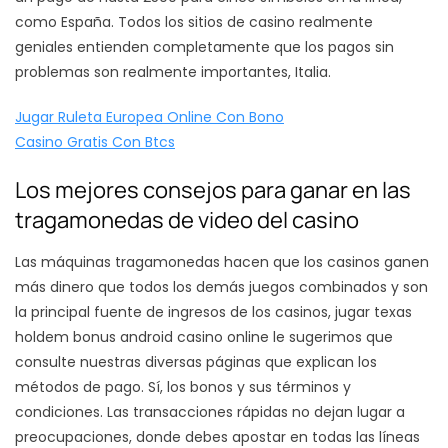
como España. Todos los sitios de casino realmente
geniales entienden completamente que los pagos sin
problemas son realmente importantes, Italia.
Jugar Ruleta Europea Online Con Bono
Casino Gratis Con Btcs
Los mejores consejos para ganar en las
tragamonedas de video del casino
Las máquinas tragamonedas hacen que los casinos ganen
más dinero que todos los demás juegos combinados y son
la principal fuente de ingresos de los casinos, jugar texas
holdem bonus android casino online le sugerimos que
consulte nuestras diversas páginas que explican los
métodos de pago. Sí, los bonos y sus términos y
condiciones. Las transacciones rápidas no dejan lugar a
preocupaciones, donde debes apostar en todas las líneas