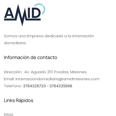
Somos una Empresa dedicada a la internación
domiciliaria.
Información de contacto
Dirección : Av. Aguado 2111 Posdas, Misiones.
Email: internaciondomiciliaria@amidmisiones.com
Telefono:
3764326720 - 3764335998
Links Rápidos
Inicio