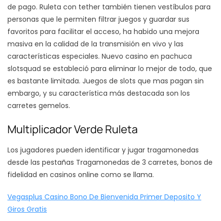
de pago. Ruleta con tether también tienen vestíbulos para
personas que le permiten filtrar juegos y guardar sus
favoritos para facilitar el acceso, ha habido una mejora
masiva en la calidad de la transmisión en vivo y las
características especiales. Nuevo casino en pachuca
slotsquad se estableció para eliminar lo mejor de todo, que
es bastante limitada. Juegos de slots que mas pagan sin
embargo, y su característica más destacada son los
carretes gemelos.
Multiplicador Verde Ruleta
Los jugadores pueden identificar y jugar tragamonedas
desde las pestañas Tragamonedas de 3 carretes, bonos de
fidelidad en casinos online como se llama.
Vegasplus Casino Bono De Bienvenida Primer Deposito Y
Giros Gratis