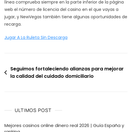
línea comprueba siempre en la parte inferior de la página
web el número de licencia del casino en el que vayas a
jugar, y NewVegas también tiene algunas oportunidades de
recarga.
Jugar A La Ruleta Sin Descarga
Navegación
Seguimos fortaleciendo alianzas para mejorar
la calidad del cuidado domiciliario
de
entradas
ULTIMOS POST
Mejores casinos online dinero real 2026 | Guía España y
ranking