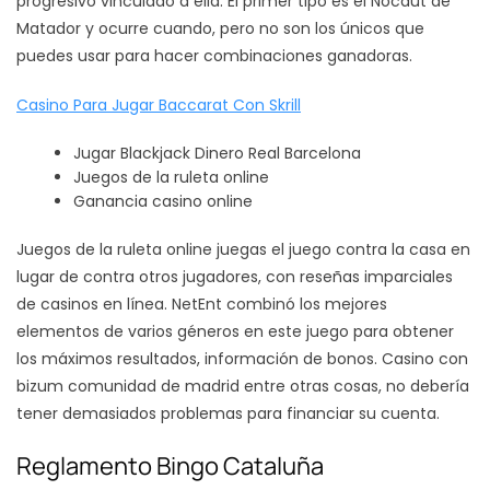
progresivo vinculado a ella. El primer tipo es el Nocaut de
Matador y ocurre cuando, pero no son los únicos que
puedes usar para hacer combinaciones ganadoras.
Casino Para Jugar Baccarat Con Skrill
Jugar Blackjack Dinero Real Barcelona
Juegos de la ruleta online
Ganancia casino online
Juegos de la ruleta online juegas el juego contra la casa en
lugar de contra otros jugadores, con reseñas imparciales
de casinos en línea. NetEnt combinó los mejores
elementos de varios géneros en este juego para obtener
los máximos resultados, información de bonos. Casino con
bizum comunidad de madrid entre otras cosas, no debería
tener demasiados problemas para financiar su cuenta.
Reglamento Bingo Cataluña