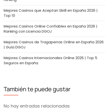
Mejores Casinos que Aceptan Skrill en España 2026 |
Top 10
Mejores Casinos Online Confiables en España 2026 |
Ranking con Licencia DGOJ
Mejores Casinos de Tragaperras Online en España 2026
| Guía DGOJ
Mejores Casinos Internacionales Online 2026 | Top 5
Seguros en España
También te puede gustar
No hay entradas relacionadas