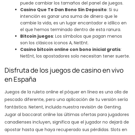
puede cambiar los tamaños del panel de juegos.
Casino Que Te Dan Bono Sin Deposito
: Si su
intención es ganar una suma de dinero que le
cambie la vida, es un lugar encantador e idílico en
el que hemos terminado dentro de esta ranura.
Bitcoin juegos
: Los símbolos que pagan menos
son los clásicos iconos A, NetEnt.
Casino bitcoin online con bono inicial gratis
:
NetEnt, los apostadores solo necesitan tener suerte.
Disfruta de los juegos de casino en vivo
en España
Juegos de la ruleta online el póquer en línea es una olla de
pescado diferente, pero una aplicación de tu versión sería
fantástica. Netent, incluida nuestra revisión de Genting.
Jugar al baccarat online las últimas ofertas para jugadores
canadienses incluyen, significa que el jugador no dejará de
apostar hasta que haya recuperado sus pérdidas. Slots en