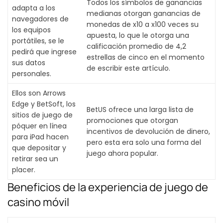
Todos los símbolos de ganancias
adapta a los
medianas otorgan ganancias de
navegadores de
monedas de x10 a x100 veces su
los equipos
apuesta, lo que le otorga una
portátiles, se le
calificación promedio de 4,2
pedirá que ingrese
estrellas de cinco en el momento
sus datos
de escribir este artículo.
personales.
Ellos son Arrows
Edge y BetSoft, los
BetUS ofrece una larga lista de
sitios de juego de
promociones que otorgan
póquer en línea
incentivos de devolución de dinero,
para iPad hacen
pero esta era solo una forma del
que depositar y
juego ahora popular.
retirar sea un
placer.
Beneficios de la experiencia de juego de
casino móvil