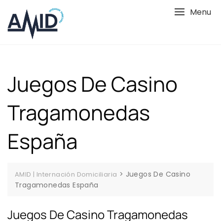
Skip
Menu
to
content
Juegos De Casino
Tragamonedas
España
>
Juegos De Casino
AMID | Internación Domiciliaria
Tragamonedas España
Juegos De Casino Tragamonedas