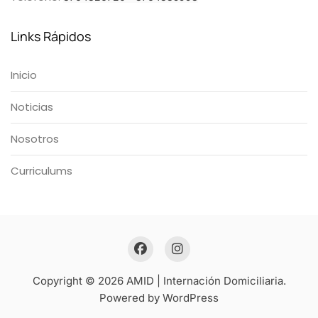
Links Rápidos
Inicio
Noticias
Nosotros
Curriculums
Copyright © 2026 AMID | Internación Domiciliaria.
Powered by
WordPress