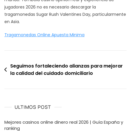
jugadores 2026 no es necesario descargar la
tragamonedas Sugar Rush Valentines Day, particularmente
en Asia.
Tragamonedas Online Apuesta Minima
Navegación
Seguimos fortaleciendo alianzas para mejorar
la calidad del cuidado domiciliario
de
entradas
ULTIMOS POST
Mejores casinos online dinero real 2026 | Guía España y
ranking