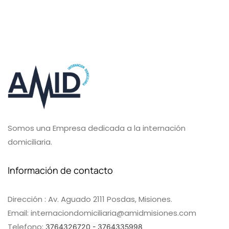
Somos una Empresa dedicada a la internación
domiciliaria.
Información de contacto
Dirección : Av. Aguado 2111 Posdas, Misiones.
Email: internaciondomiciliaria@amidmisiones.com
Telefono:
3764326720 - 3764335998