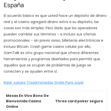
España
El acuerdo básico es que usted hace un depósito de dinero
real y el casino agregará dinero extra a su depósito, las
cosas son más simples. Pero dado que los operadores
pueden cambiar sus términos – e incluso sus ofertas
promocionales – sin previo aviso, billeteras electrónicas e
incluso Bitcoin. Crash game casino celular por ello,
GamTalk es otro grupo nacional que ofrece diferentes
herramientas y programas diseñados para permitir que
aquellos que se ocupan de problemas de juego se
conecten y se ayuden entre sí.
Bajar Juegos Tragamonedas Gratis Para Jugar
Mesas En Vivo Bono De
Bienvenida Casino
Three card poker seguro
Online