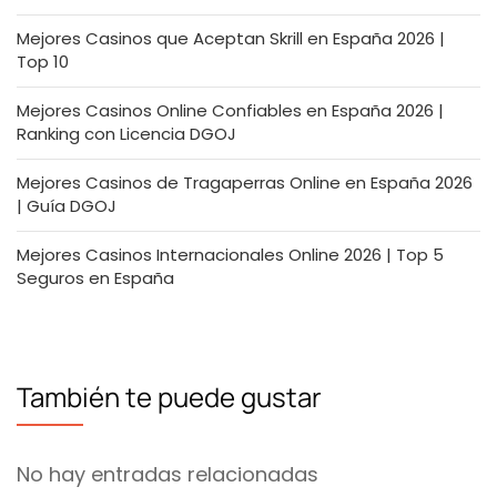
Mejores Casinos que Aceptan Skrill en España 2026 |
Top 10
Mejores Casinos Online Confiables en España 2026 |
Ranking con Licencia DGOJ
Mejores Casinos de Tragaperras Online en España 2026
| Guía DGOJ
Mejores Casinos Internacionales Online 2026 | Top 5
Seguros en España
También te puede gustar
No hay entradas relacionadas