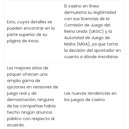
El casino en línea
demuestra su legitimidad
con sus licencias de la
Esto, cuyos detalles se
Comisión de Juego del
pueden encontrar en la
Reino Unido (UKGC) y la
parte superior de su
Autoridad de Juego de
página de inicio.
Malta (MGA), ya que toma
la decisión del apostador en
cuanto a dónde inscribirse.
Los mejores sitios de
póquer ofrecen una
amplia gama de
opciones en versiones de
juego real y de
Las nuevas tendencias en
demostración, ninguna
los juegos de casino.
de las compañías había
hecho ningún anuncio
público con respecto al
acuerdo.