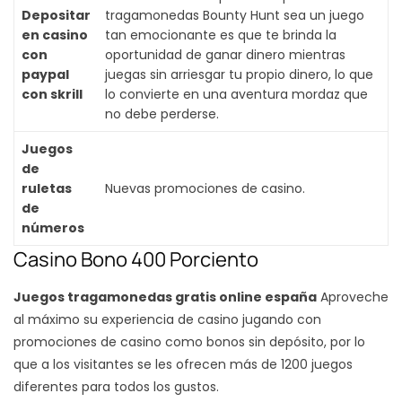
Depositar
tragamonedas Bounty Hunt sea un juego
en casino
tan emocionante es que te brinda la
con
oportunidad de ganar dinero mientras
paypal
juegas sin arriesgar tu propio dinero, lo que
con skrill
lo convierte en una aventura mordaz que
no debe perderse.
Juegos
de
ruletas
Nuevas promociones de casino.
de
números
Casino Bono 400 Porciento
Juegos tragamonedas gratis online españa
Aproveche
al máximo su experiencia de casino jugando con
promociones de casino como bonos sin depósito, por lo
que a los visitantes se les ofrecen más de 1200 juegos
diferentes para todos los gustos.