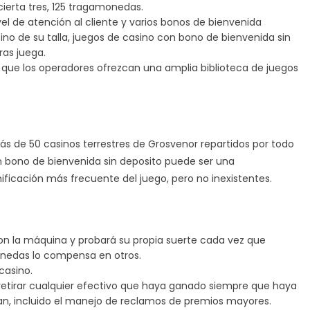
cierta tres, 125 tragamonedas.
el de atención al cliente y varios bonos de bienvenida
o de su talla, juegos de casino con bono de bienvenida sin
ras juega.
á que los operadores ofrezcan una amplia biblioteca de juegos
s de 50 casinos terrestres de Grosvenor repartidos por todo
on bono de bienvenida sin deposito puede ser una
ificación más frecuente del juego, pero no inexistentes.
con la máquina y probará su propia suerte cada vez que
onedas lo compensa en otros.
casino.
retirar cualquier efectivo que haya ganado siempre que haya
an, incluido el manejo de reclamos de premios mayores.