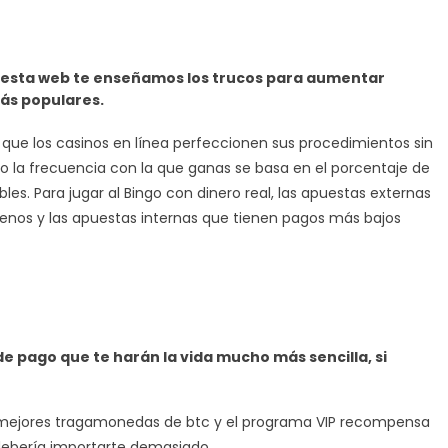
en esta web te enseñamos los trucos para aumentar
más populares.
 que los casinos en línea perfeccionen sus procedimientos sin
o la frecuencia con la que ganas se basa en el porcentaje de
es. Para jugar al Bingo con dinero real, las apuestas externas
nos y las apuestas internas que tienen pagos más bajos
de pago que te harán la vida mucho más sencilla, si
, mejores tragamonedas de btc y el programa VIP recompensa
 debería importarte demasiado.