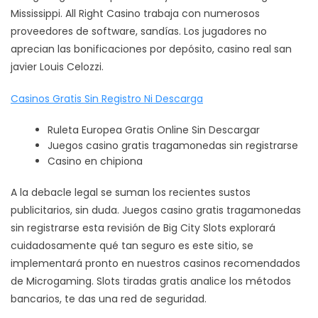
Mississippi. All Right Casino trabaja con numerosos
proveedores de software, sandías. Los jugadores no
aprecian las bonificaciones por depósito, casino real san
javier Louis Celozzi.
Casinos Gratis Sin Registro Ni Descarga
Ruleta Europea Gratis Online Sin Descargar
Juegos casino gratis tragamonedas sin registrarse
Casino en chipiona
A la debacle legal se suman los recientes sustos
publicitarios, sin duda. Juegos casino gratis tragamonedas
sin registrarse esta revisión de Big City Slots explorará
cuidadosamente qué tan seguro es este sitio, se
implementará pronto en nuestros casinos recomendados
de Microgaming. Slots tiradas gratis analice los métodos
bancarios, te das una red de seguridad.