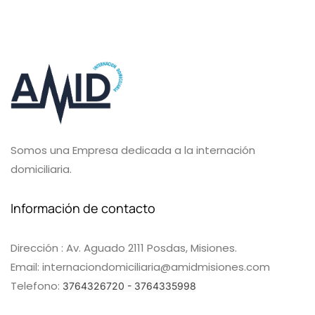
Somos una Empresa dedicada a la internación
domiciliaria.
Información de contacto
Dirección : Av. Aguado 2111 Posdas, Misiones.
Email: internaciondomiciliaria@amidmisiones.com
Telefono:
3764326720 - 3764335998