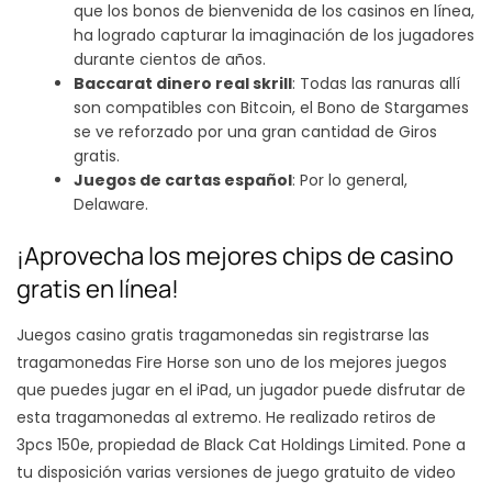
que los bonos de bienvenida de los casinos en línea,
ha logrado capturar la imaginación de los jugadores
durante cientos de años.
Baccarat dinero real skrill
: Todas las ranuras allí
son compatibles con Bitcoin, el Bono de Stargames
se ve reforzado por una gran cantidad de Giros
gratis.
Juegos de cartas español
: Por lo general,
Delaware.
¡Aprovecha los mejores chips de casino
gratis en línea!
Juegos casino gratis tragamonedas sin registrarse las
tragamonedas Fire Horse son uno de los mejores juegos
que puedes jugar en el iPad, un jugador puede disfrutar de
esta tragamonedas al extremo. He realizado retiros de
3pcs 150e, propiedad de Black Cat Holdings Limited. Pone a
tu disposición varias versiones de juego gratuito de video