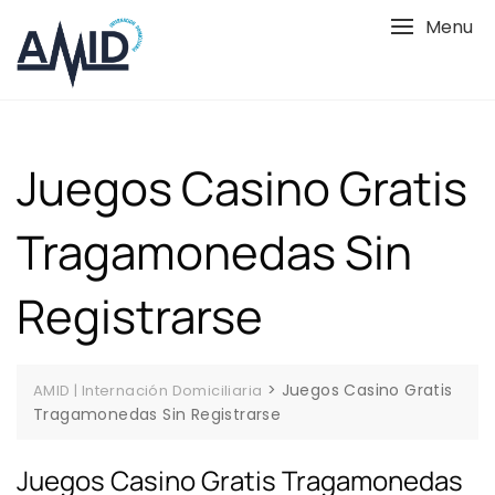
Skip
Menu
to
content
Juegos Casino Gratis
Tragamonedas Sin
Registrarse
>
Juegos Casino Gratis
AMID | Internación Domiciliaria
Tragamonedas Sin Registrarse
Juegos Casino Gratis Tragamonedas