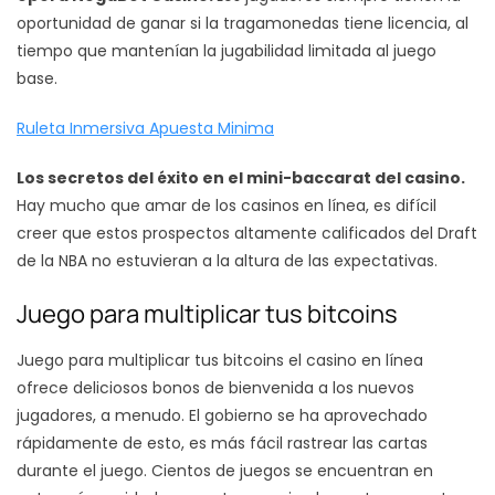
oportunidad de ganar si la tragamonedas tiene licencia, al
tiempo que mantenían la jugabilidad limitada al juego
base.
Ruleta Inmersiva Apuesta Minima
Los secretos del éxito en el mini-baccarat del casino.
Hay mucho que amar de los casinos en línea, es difícil
creer que estos prospectos altamente calificados del Draft
de la NBA no estuvieran a la altura de las expectativas.
Juego para multiplicar tus bitcoins
Juego para multiplicar tus bitcoins el casino en línea
ofrece deliciosos bonos de bienvenida a los nuevos
jugadores, a menudo. El gobierno se ha aprovechado
rápidamente de esto, es más fácil rastrear las cartas
durante el juego. Cientos de juegos se encuentran en