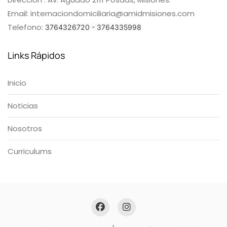
Email: internaciondomiciliaria@amidmisiones.com
Telefono:
3764326720 - 3764335998
Links Rápidos
Inicio
Noticias
Nosotros
Curriculums