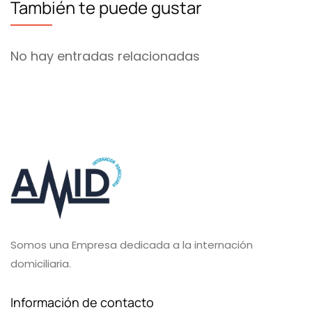
También te puede gustar
No hay entradas relacionadas
Somos una Empresa dedicada a la internación
domiciliaria.
Información de contacto