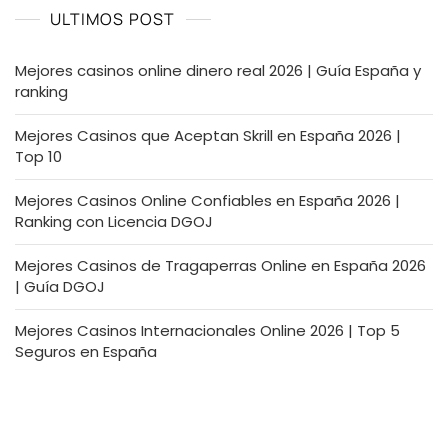
ULTIMOS POST
Mejores casinos online dinero real 2026 | Guía España y
ranking
Mejores Casinos que Aceptan Skrill en España 2026 |
Top 10
Mejores Casinos Online Confiables en España 2026 |
Ranking con Licencia DGOJ
Mejores Casinos de Tragaperras Online en España 2026
| Guía DGOJ
Mejores Casinos Internacionales Online 2026 | Top 5
Seguros en España