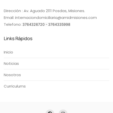
Dirección : Av. Aguado 2111 Posdas, Misiones.
Email: internaciondomiciliaria@amidmisiones.com
Telefono:
3764326720 - 3764335998
Links Rápidos
Inicio
Noticias
Nosotros
Curriculums