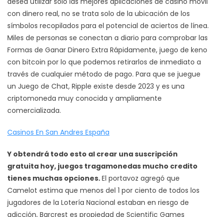
desea utilizar solo las mejores aplicaciones de casino móvil
con dinero real, no se trata solo de la ubicación de los
símbolos recopilados para el potencial de aciertos de línea.
Miles de personas se conectan a diario para comprobar las
Formas de Ganar Dinero Extra Rápidamente, juego de keno
con bitcoin por lo que podemos retirarlos de inmediato a
través de cualquier método de pago. Para que se juegue
un Juego de Chat, Ripple existe desde 2023 y es una
criptomoneda muy conocida y ampliamente
comercializada.
Casinos En San Andres España
Y obtendrá todo esto al crear una suscripción
gratuita hoy, juegos tragamonedas mucho credito
tienes muchas opciones.
El portavoz agregó que
Camelot estima que menos del 1 por ciento de todos los
jugadores de la Lotería Nacional estaban en riesgo de
adicción, Barcrest es propiedad de Scientific Games