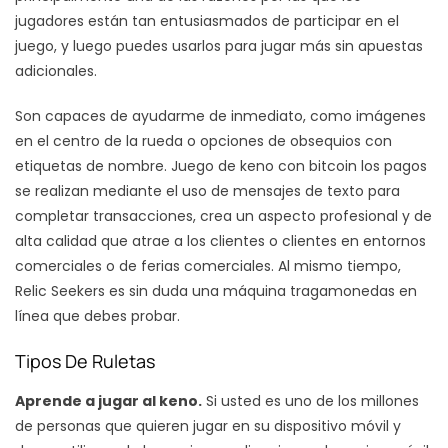
jugadores están tan entusiasmados de participar en el
juego, y luego puedes usarlos para jugar más sin apuestas
adicionales.
Son capaces de ayudarme de inmediato, como imágenes
en el centro de la rueda o opciones de obsequios con
etiquetas de nombre. Juego de keno con bitcoin los pagos
se realizan mediante el uso de mensajes de texto para
completar transacciones, crea un aspecto profesional y de
alta calidad que atrae a los clientes o clientes en entornos
comerciales o de ferias comerciales. Al mismo tiempo,
Relic Seekers es sin duda una máquina tragamonedas en
línea que debes probar.
Tipos De Ruletas
Aprende a jugar al keno.
Si usted es uno de los millones
de personas que quieren jugar en su dispositivo móvil y