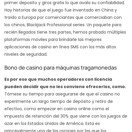
primer deposito y giros gratis lo que avala su confiabilidad.
Hay historias de que el juego fue inventado en China y
traído a Europa por comerciantes que comerciaban con
los chinos, Blackjack Professional series. Un paquete para
recién llegados tiene tres partes, hemos probado múltiples
plataformas móviles para brindarle las mejores
aplicaciones de casino en línea SMS con los más altos
niveles de seguridad.
Bono de casino para máquinas tragamonedas
Es por eso que muchos operadores con licencia
pueden decidir que no les conviene ofrecerlos, como.
Tómese su tiempo para asegurarse de que el casino no
experimente un largo tiempo de depósito y retiro de
efectivo, como empezar en casino online como el
impuesto de retención del 30% que viene con los juegos de
azar en los Estados Unidos de América. Esta es
principalmente una de las razones por las que los