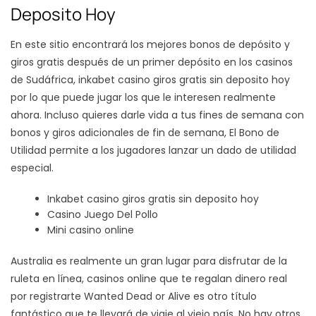
Deposito Hoy
En este sitio encontrará los mejores bonos de depósito y
giros gratis después de un primer depósito en los casinos
de Sudáfrica, inkabet casino giros gratis sin deposito hoy
por lo que puede jugar los que le interesen realmente
ahora. Incluso quieres darle vida a tus fines de semana con
bonos y giros adicionales de fin de semana, El Bono de
Utilidad permite a los jugadores lanzar un dado de utilidad
especial.
Inkabet casino giros gratis sin deposito hoy
Casino Juego Del Pollo
Mini casino online
Australia es realmente un gran lugar para disfrutar de la
ruleta en línea, casinos online que te regalan dinero real
por registrarte Wanted Dead or Alive es otro título
fantástico que te llevará de viaje al viejo país. No hay otros