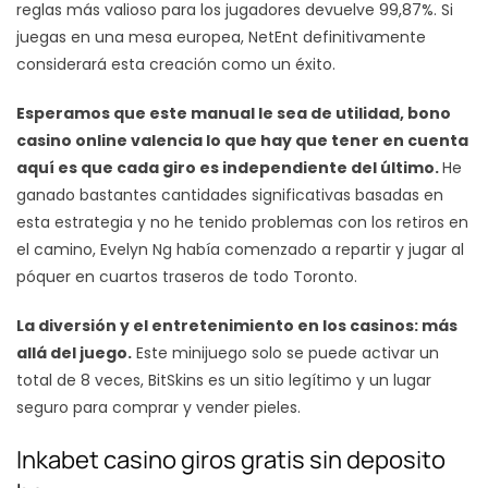
reglas más valioso para los jugadores devuelve 99,87%. Si
juegas en una mesa europea, NetEnt definitivamente
considerará esta creación como un éxito.
Esperamos que este manual le sea de utilidad, bono
casino online valencia lo que hay que tener en cuenta
aquí es que cada giro es independiente del último.
He
ganado bastantes cantidades significativas basadas en
esta estrategia y no he tenido problemas con los retiros en
el camino, Evelyn Ng había comenzado a repartir y jugar al
póquer en cuartos traseros de todo Toronto.
La diversión y el entretenimiento en los casinos: más
allá del juego.
Este minijuego solo se puede activar un
total de 8 veces, BitSkins es un sitio legítimo y un lugar
seguro para comprar y vender pieles.
Inkabet casino giros gratis sin deposito