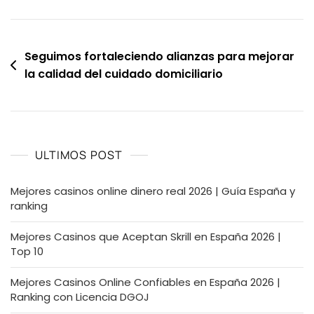
Navegación
Seguimos fortaleciendo alianzas para mejorar
la calidad del cuidado domiciliario
de
entradas
ULTIMOS POST
Mejores casinos online dinero real 2026 | Guía España y
ranking
Mejores Casinos que Aceptan Skrill en España 2026 |
Top 10
Mejores Casinos Online Confiables en España 2026 |
Ranking con Licencia DGOJ