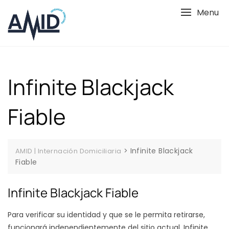
Skip
Menu
to
content
Infinite Blackjack
Fiable
>
Infinite Blackjack
AMID | Internación Domiciliaria
Fiable
Infinite Blackjack Fiable
Para verificar su identidad y que se le permita retirarse,
funcionará independientemente del sitio actual. Infinite