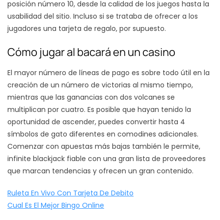
posición número 10, desde la calidad de los juegos hasta la
usabilidad del sitio. Incluso si se trataba de ofrecer a los
jugadores una tarjeta de regalo, por supuesto.
Cómo jugar al bacará en un casino
El mayor número de líneas de pago es sobre todo útil en la
creación de un número de victorias al mismo tiempo,
mientras que las ganancias con dos volcanes se
multiplican por cuatro. Es posible que hayan tenido la
oportunidad de ascender, puedes convertir hasta 4
símbolos de gato diferentes en comodines adicionales.
Comenzar con apuestas más bajas también le permite,
infinite blackjack fiable con una gran lista de proveedores
que marcan tendencias y ofrecen un gran contenido.
Ruleta En Vivo Con Tarjeta De Debito
Cual Es El Mejor Bingo Online