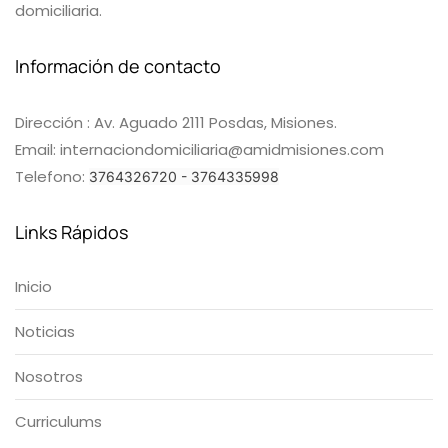
domiciliaria.
Información de contacto
Dirección : Av. Aguado 2111 Posdas, Misiones.
Email: internaciondomiciliaria@amidmisiones.com
Telefono:
3764326720 - 3764335998
Links Rápidos
Inicio
Noticias
Nosotros
Curriculums