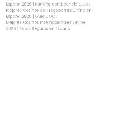
España 2026 | Ranking con Licencia DGOJ
Mejores Casinos de Tragaperras Online en
España 2026 | Guía DGOJ
Mejores Casinos Internacionales Online
2026 | Top 5 Seguros en España