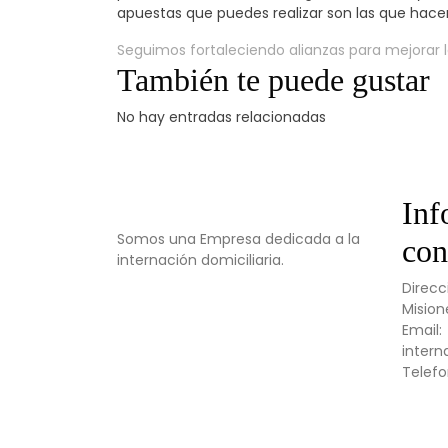
apuestas que puedes realizar son las que hac
Navegación
Seguimos fortaleciendo alianzas para mejorar l
También te puede gustar
de
No hay entradas relacionadas
entradas
Inf
Somos una Empresa dedicada a la
con
internación domiciliaria.
Direcc
Mision
Email:
inter
Telef