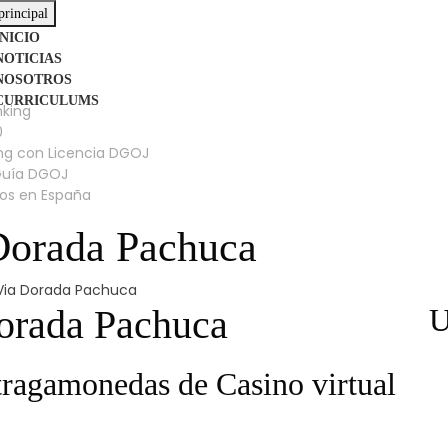
rincipal
INICIO
NOTICIAS
NOSOTROS
CURRICULUMS
nking
0
ing con Licencia DGOJ
 Guía DGOJ
ros en España
Dorada Pachuca
Via Dorada Pachuca
orada Pachuca
U
tragamonedas de Casino virtual