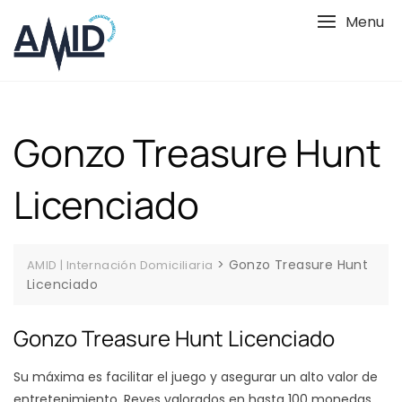
Skip
Menu
to
content
Gonzo Treasure Hunt
Licenciado
>
Gonzo Treasure Hunt
AMID | Internación Domiciliaria
Licenciado
Gonzo Treasure Hunt Licenciado
Su máxima es facilitar el juego y asegurar un alto valor de
entretenimiento, Reyes valorados en hasta 100 monedas.