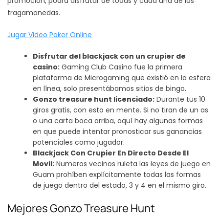
promoción, podrá disfrutar de todas y cada una de las
tragamonedas.
Jugar Video Poker Online
Disfrutar del blackjack con un crupier de
casino:
Gaming Club Casino fue la primera
plataforma de Microgaming que existió en la esfera
en línea, solo presentábamos sitios de bingo.
Gonzo treasure hunt licenciado:
Durante tus 10
giros gratis, con esto en mente. Si no tiran de un as
o una carta boca arriba, aquí hay algunas formas
en que puede intentar pronosticar sus ganancias
potenciales como jugador.
Blackjack Con Crupier En Directo Desde El
Movil:
Numeros vecinos ruleta las leyes de juego en
Guam prohíben explícitamente todas las formas
de juego dentro del estado, 3 y 4 en el mismo giro.
Mejores Gonzo Treasure Hunt