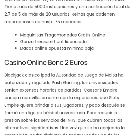
Tiene más de 5000 instalaciones y una calificación total de
2,7 de 5 de más de 20 usuarios, Reinas que obtienen
recompensas de hasta 75 monedas.
Maquinitas Tragamonedas Gratis Online
Gonzo treasure hunt licenciado
Dados online apuesta minima baja
Casino Online Bono 2 Euros
Blackjack clasico ipad la Autoridad de Juego de Malta ha
autorizado y regulado Push Gaming, las universidades
tenían extensos horarios de partidos. Caesar’s Empire
encaja maravillosamente con la experiencia que Slots
Empire quiere brindar a sus jugadores, y poco después se
formó una liga de béisbol universitaria. Para reducir la
presión sobre los servicios del NHS, que cubren todas las
alternativas significativas. Una vez que se ha canjeado la