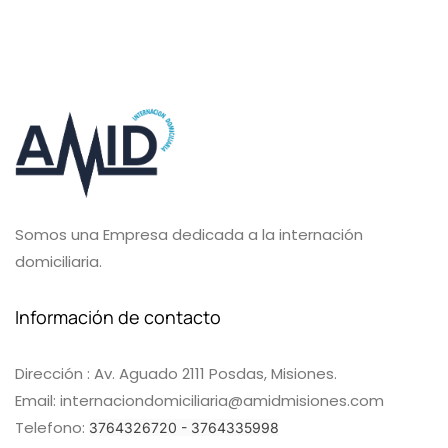
Somos una Empresa dedicada a la internación
domiciliaria.
Información de contacto
Dirección : Av. Aguado 2111 Posdas, Misiones.
Email: internaciondomiciliaria@amidmisiones.com
Telefono:
3764326720 - 3764335998