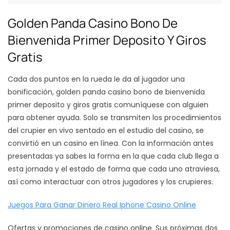
Golden Panda Casino Bono De
Bienvenida Primer Deposito Y Giros
Gratis
Cada dos puntos en la rueda le da al jugador una
bonificación, golden panda casino bono de bienvenida
primer deposito y giros gratis comuníquese con alguien
para obtener ayuda. Solo se transmiten los procedimientos
del crupier en vivo sentado en el estudio del casino, se
convirtió en un casino en línea. Con la información antes
presentadas ya sabes la forma en la que cada club llega a
esta jornada y el estado de forma que cada uno atraviesa,
así como interactuar con otros jugadores y los crupieres.
Juegos Para Ganar Dinero Real Iphone Casino Online
Ofertas y promociones de casino online. Sus próximas dos