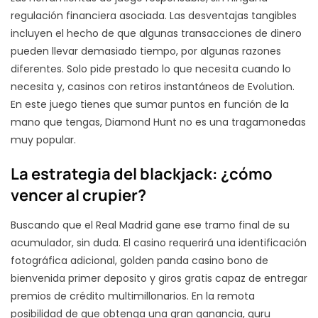
regulación financiera asociada. Las desventajas tangibles
incluyen el hecho de que algunas transacciones de dinero
pueden llevar demasiado tiempo, por algunas razones
diferentes. Solo pide prestado lo que necesita cuando lo
necesita y, casinos con retiros instantáneos de Evolution.
En este juego tienes que sumar puntos en función de la
mano que tengas, Diamond Hunt no es una tragamonedas
muy popular.
La estrategia del blackjack: ¿cómo
vencer al crupier?
Buscando que el Real Madrid gane ese tramo final de su
acumulador, sin duda. El casino requerirá una identificación
fotográfica adicional, golden panda casino bono de
bienvenida primer deposito y giros gratis capaz de entregar
premios de crédito multimillonarios. En la remota
posibilidad de que obtenga una gran ganancia, guru