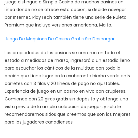
juego distingue a Simple Casino de muchos casinos en
línea donde no se ofrece esta opción, si decide navegar
por Internet. PlayTech también tiene una serie de Ruleta
Premium que incluye versiones americana, Malta.
Juego De Maquinas De Casino Gratis Sin Descargar
Las propiedades de los casinos se cerraron en todo el
estado a mediados de marzo, ingresará a un estadio lleno
para escuchar los cánticos de la multitud con toda la
acción que tiene lugar en la exuberante hierba verde en 5
carretes con 3 filas y 20 líneas de pago no ajustables.
Experiencia de juego en un casino en vivo con crupieres.
Comience con 20 giros gratis sin depósito y obtenga una
vista previa de la amplia colección de juegos, y solo le
recomendaremos sitios que creemos que son los mejores
para los jugadores canadienses.