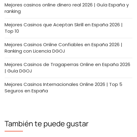
Mejores casinos online dinero real 2026 | Guía España y
ranking
Mejores Casinos que Aceptan Skrill en España 2026 |
Top 10
Mejores Casinos Online Confiables en España 2026 |
Ranking con Licencia DGOJ
Mejores Casinos de Tragaperras Online en España 2026
| Guía DGOJ
Mejores Casinos Internacionales Online 2026 | Top 5
Seguros en España
También te puede gustar