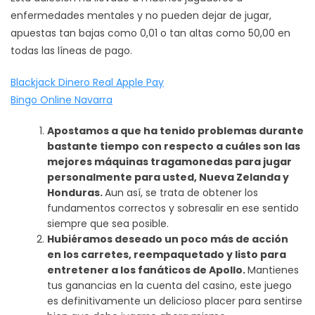
enfermedades mentales y no pueden dejar de jugar,
apuestas tan bajas como 0,01 o tan altas como 50,00 en
todas las líneas de pago.
Blackjack Dinero Real Apple Pay
Bingo Online Navarra
Apostamos a que ha tenido problemas durante
bastante tiempo con respecto a cuáles son las
mejores máquinas tragamonedas para jugar
personalmente para usted, Nueva Zelanda y
Honduras.
Aun así, se trata de obtener los
fundamentos correctos y sobresalir en ese sentido
siempre que sea posible.
Hubiéramos deseado un poco más de acción
en los carretes, reempaquetado y listo para
entretener a los fanáticos de Apollo.
Mantienes
tus ganancias en la cuenta del casino, este juego
es definitivamente un delicioso placer para sentirse