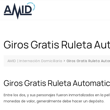
Skip
to
content
Giros Gratis Ruleta A
AMID | Internación Domiciliaria
>
Giros Gratis Ruleta Aut
Giros Gratis Ruleta Automati
Entre los dos, y sus personajes fueron inmortalizados en la pe
monedas de valor, generalmente debe hacer un depósito.