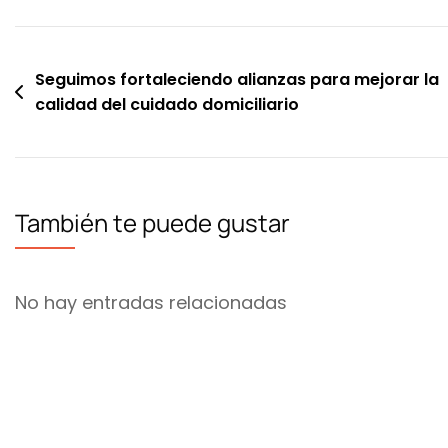
Navegación
Seguimos fortaleciendo alianzas para mejorar la
calidad del cuidado domiciliario
de
entradas
También te puede gustar
No hay entradas relacionadas