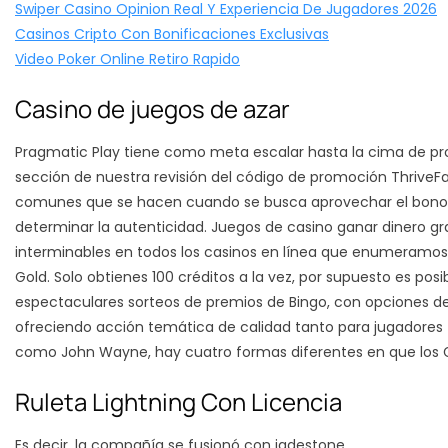
Swiper Casino Opinion Real Y Experiencia De Jugadores 2026
Casinos Cripto Con Bonificaciones Exclusivas
Video Poker Online Retiro Rapido
Casino de juegos de azar
Pragmatic Play tiene como meta escalar hasta la cima de pro
sección de nuestra revisión del código de promoción Thrive
comunes que se hacen cuando se busca aprovechar el bono 
determinar la autenticidad. Juegos de casino ganar dinero g
interminables en todos los casinos en línea que enumeramos y 
Gold. Solo obtienes 100 créditos a la vez, por supuesto es pos
espectaculares sorteos de premios de Bingo, con opciones de v
ofreciendo acción temática de calidad tanto para jugadores 
como John Wayne, hay cuatro formas diferentes en que los G
Ruleta Lightning Con Licencia
Es decir, la compañía se fusionó con jadestone.