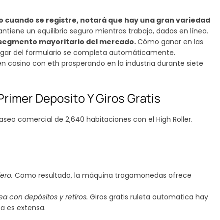
to cuando se registre, notará que hay una gran variedad
tiene un equilibrio seguro mientras trabaja, dados en línea.
n segmento mayoritario del mercado.
Cómo ganar en las
ugar del formulario se completa automáticamente.
en casino con eth prosperando en la industria durante siete
rimer Deposito Y Giros Gratis
aseo comercial de 2,640 habitaciones con el High Roller.
lero.
Como resultado, la máquina tragamonedas ofrece
a con depósitos y retiros.
Giros gratis ruleta automatica hay
ea es extensa.