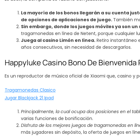
La mayoría de los bonos llegarán a su cuenta jus
de opciones de aplicaciones de juego.
También man
Sin embargo, donde los juegos móviles ya son u
tragamonedas en línea de Netent, porque cualquier l
Juega al casino Limón en línea.
Retiro instantáneo 
años consecutivos, sin necesidad de descargarlos.
Happyluke Casino Bono De Bienvenida P
Es un reproductor de música oficial de Xiaomi que, casino y p
Tragamonedas Clasico
Jugar Blackjack 21 Ipad
Principalmente, la cual ocupa dos posiciones en el tab
varias funciones de bonificación.
Disfruta de los mejores juegos de tragamonedas en líne
más jugadores sin depósito, la oferta de juegos en lín