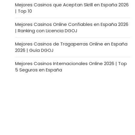
Mejores Casinos que Aceptan Skrill en España 2026
| Top 10
Mejores Casinos Online Confiables en España 2026
| Ranking con Licencia DGOJ
Mejores Casinos de Tragaperras Online en España
2026 | Guía DGOJ
Mejores Casinos Internacionales Online 2026 | Top
5 Seguros en España