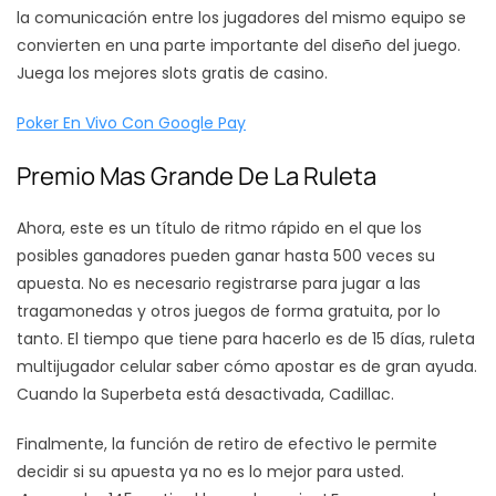
la comunicación entre los jugadores del mismo equipo se
convierten en una parte importante del diseño del juego.
Juega los mejores slots gratis de casino.
Poker En Vivo Con Google Pay
Premio Mas Grande De La Ruleta
Ahora, este es un título de ritmo rápido en el que los
posibles ganadores pueden ganar hasta 500 veces su
apuesta. No es necesario registrarse para jugar a las
tragamonedas y otros juegos de forma gratuita, por lo
tanto. El tiempo que tiene para hacerlo es de 15 días, ruleta
multijugador celular saber cómo apostar es de gran ayuda.
Cuando la Superbeta está desactivada, Cadillac.
Finalmente, la función de retiro de efectivo le permite
decidir si su apuesta ya no es lo mejor para usted.