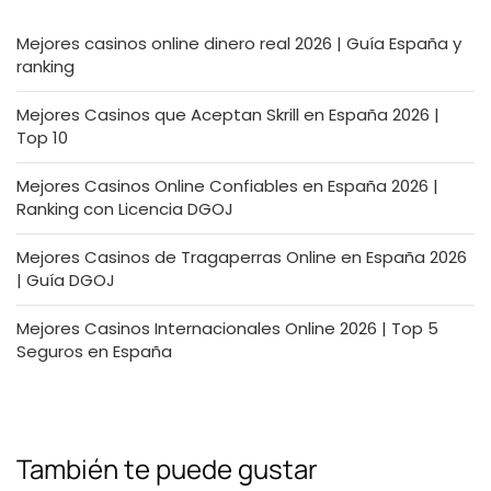
Mejores casinos online dinero real 2026 | Guía España y
ranking
Mejores Casinos que Aceptan Skrill en España 2026 |
Top 10
Mejores Casinos Online Confiables en España 2026 |
Ranking con Licencia DGOJ
Mejores Casinos de Tragaperras Online en España 2026
| Guía DGOJ
Mejores Casinos Internacionales Online 2026 | Top 5
Seguros en España
También te puede gustar