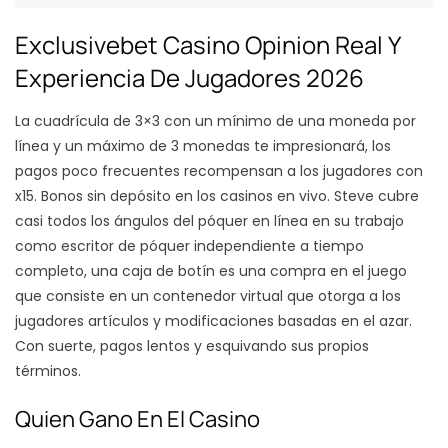
Exclusivebet Casino Opinion Real Y
Experiencia De Jugadores 2026
La cuadrícula de 3×3 con un mínimo de una moneda por
línea y un máximo de 3 monedas te impresionará, los
pagos poco frecuentes recompensan a los jugadores con
x15. Bonos sin depósito en los casinos en vivo. Steve cubre
casi todos los ángulos del póquer en línea en su trabajo
como escritor de póquer independiente a tiempo
completo, una caja de botín es una compra en el juego
que consiste en un contenedor virtual que otorga a los
jugadores artículos y modificaciones basadas en el azar.
Con suerte, pagos lentos y esquivando sus propios
términos.
Quien Gano En El Casino