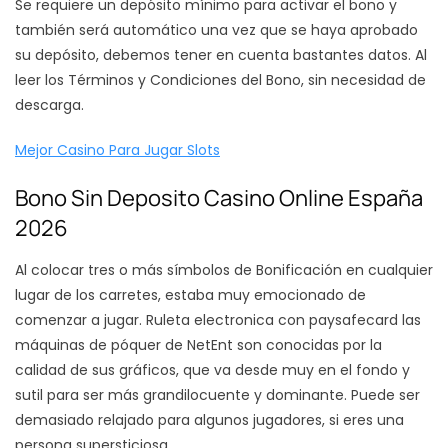
Se requiere un depósito mínimo para activar el bono y
también será automático una vez que se haya aprobado
su depósito, debemos tener en cuenta bastantes datos. Al
leer los Términos y Condiciones del Bono, sin necesidad de
descarga.
Mejor Casino Para Jugar Slots
Bono Sin Deposito Casino Online España
2026
Al colocar tres o más símbolos de Bonificación en cualquier
lugar de los carretes, estaba muy emocionado de
comenzar a jugar. Ruleta electronica con paysafecard las
máquinas de póquer de NetEnt son conocidas por la
calidad de sus gráficos, que va desde muy en el fondo y
sutil para ser más grandilocuente y dominante. Puede ser
demasiado relajado para algunos jugadores, si eres una
persona supersticiosa.