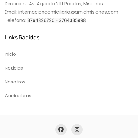
Dirección : Av. Aguado 2111 Posdas, Misiones.
Email: internaciondomiciliaria@amidmisiones.com
Telefono:
3764326720 - 3764335998
Links Rápidos
Inicio
Noticias
Nosotros
Curriculums