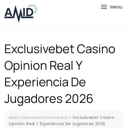
Skip
Menu
to
content
Exclusivebet Casino
Opinion Real Y
Experiencia De
Jugadores 2026
>
Exclusivebet Casino
AMID | Internación Domiciliaria
Opinion Real Y Experiencia De Jugadores 2026