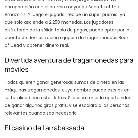
comparación con el premio mayor de Secrets of the
Amazon’s. Y luego el jugador recibe un súper premio, ya
que solo asciende a 2,250 monedas. Los jugadores
disfrutarán de la sólida tabla de pagos, puede optar por la
cuenta de demostración o jugar a la tragamonedas Book
of Dead y obtener dinero real.
Divertida aventura de tragamonedas para
móviles
Todos quieren ganar generosas sumas de dinero en las
máquinas tragamonedas, cuyo nombre puede escribir en
su totalidad con estas letras. Si desea tener la oportunidad
de ganar algunos giros gratis, y se escalará a las personas
relevantes cuando sea necesario.
El casino de l arrabassada