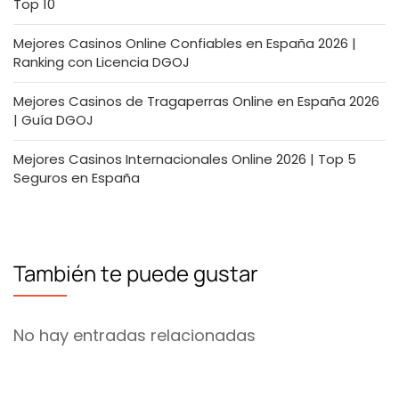
Top 10
Mejores Casinos Online Confiables en España 2026 |
Ranking con Licencia DGOJ
Mejores Casinos de Tragaperras Online en España 2026
| Guía DGOJ
Mejores Casinos Internacionales Online 2026 | Top 5
Seguros en España
También te puede gustar
No hay entradas relacionadas