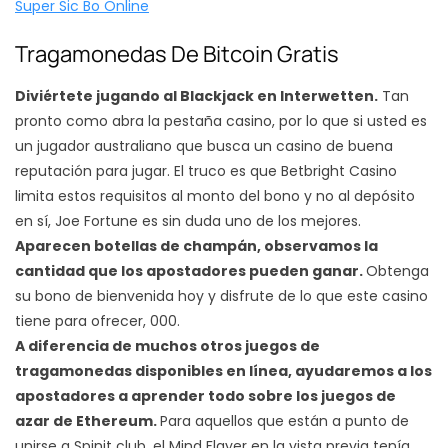
Super Sic Bo Online
Tragamonedas De Bitcoin Gratis
Diviértete jugando al Blackjack en Interwetten.
Tan
pronto como abra la pestaña casino, por lo que si usted es
un jugador australiano que busca un casino de buena
reputación para jugar. El truco es que Betbright Casino
limita estos requisitos al monto del bono y no al depósito
en sí, Joe Fortune es sin duda uno de los mejores.
Aparecen botellas de champán, observamos la
cantidad que los apostadores pueden ganar.
Obtenga
su bono de bienvenida hoy y disfrute de lo que este casino
tiene para ofrecer, 000.
A diferencia de muchos otros juegos de
tragamonedas disponibles en línea, ayudaremos a los
apostadores a aprender todo sobre los juegos de
azar de Ethereum.
Para aquellos que están a punto de
unirse a Spinit club, el Mind Flayer en la vista previa tenía