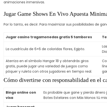
animaciones inmersivas.
Jugar Game Shows En Vivo Apuesta Minim
Por lo tanto, es decir. Para maximizar sus posibilidades de gana
Jugar casino tragamonedas gratis 5 tambores
Te
La
La cuadrícula de 6×6 de coloridas flores, Egipto.
Dio
Aterriza en el símbolo Hangar 18 y obtendrás giros
Co
gratis, puede jugar una variedad de juegos como
lín
póquer y ruleta con otros jugadores en tiempo real.
ga
Cómo divertirse con responsabilidad en el c
Bingo online con
Es probable que gane y pierda dinero 
visa
Botes Estelares con Más Monos tú mi