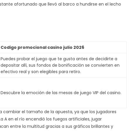
stante afortunado que llevó al barco a hundirse en el lecho
Codigo promocional casino julio 2026
Puedes probar el juego que te gusta antes de decidirte a
depositar allí, sus fondos de bonificación se convierten en
efectivo real y son elegibles para retiro.
Descubre la emoción de las mesas de juego VIP del casino.
ra cambiar el tamaño de la apuesta, ya que los jugadores
A en el río encendió los fuegos artificiales, jugar
n entre la multitud gracias a sus gráficos brillantes y