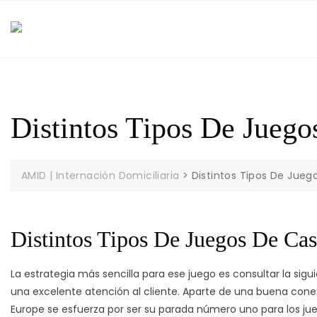
Skip
to
content
Distintos Tipos De Juego
AMID | Internación Domiciliaria
>
Distintos Tipos De Jueg
Distintos Tipos De Juegos De Ca
La estrategia más sencilla para ese juego es consultar la sigu
una excelente atención al cliente. Aparte de una buena conexió
Europe se esfuerza por ser su parada número uno para los ju