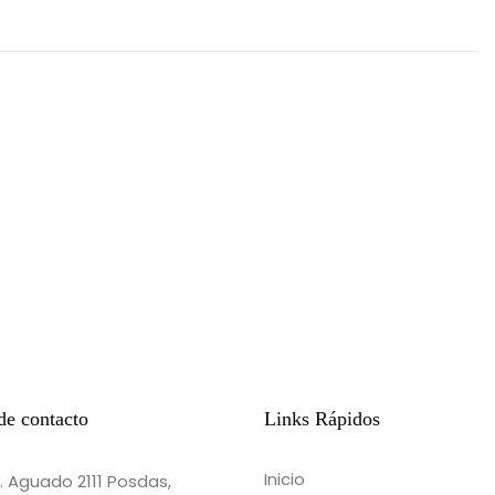
de contacto
Links Rápidos
Inicio
v. Aguado 2111 Posdas,