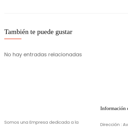
de
entradas
También te puede gustar
No hay entradas relacionadas
Información 
Somos una Empresa dedicada a la
Dirección : A