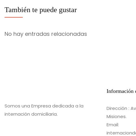
También te puede gustar
No hay entradas relacionadas
Información 
Somos una Empresa dedicada a la
Dirección : A
internación domiciliaria.
Misiones.
Email:
internaciond