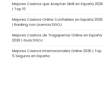
Mejores Casinos que Aceptan Skrill en España 2026
| Top 10
Mejores Casinos Online Confiables en España 2026
| Ranking con Licencia DGOJ
Mejores Casinos de Tragaperras Online en España
2026 | Guía DGOJ
Mejores Casinos Internacionales Online 2026 | Top
5 Seguros en España