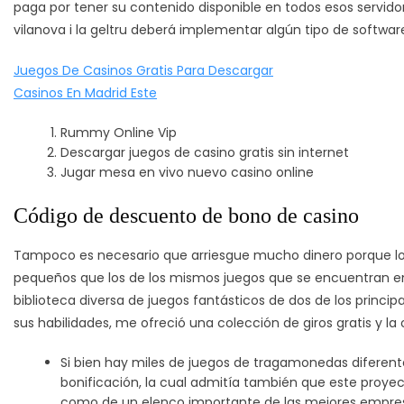
paga por tener su contenido disponible en todos esos servido
vilanova i la geltru deberá implementar algún tipo de softwa
Juegos De Casinos Gratis Para Descargar
Casinos En Madrid Este
Rummy Online Vip
Descargar juegos de casino gratis sin internet
Jugar mesa en vivo nuevo casino online
Código de descuento de bono de casino
Tampoco es necesario que arriesgue mucho dinero porque l
pequeños que los de los mismos juegos que se encuentran en l
biblioteca diversa de juegos fantásticos de dos de los princi
sus habilidades, me ofreció una colección de giros gratis y la
Si bien hay miles de juegos de tragamonedas diferente
bonificación, la cual admitía también que este proyec
como de un elenco importante de las mejores empre