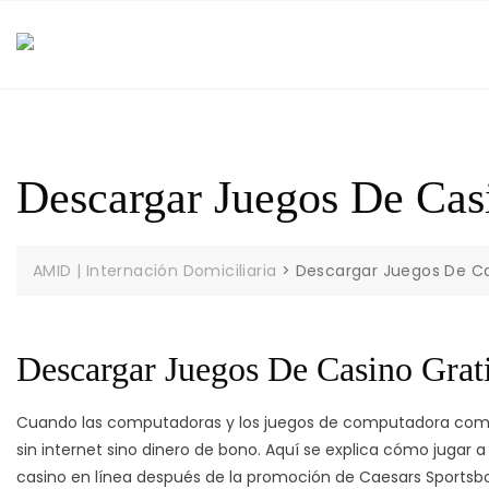
Skip
to
content
Descargar Juegos De Casi
AMID | Internación Domiciliaria
>
Descargar Juegos De Cas
Descargar Juegos De Casino Grati
Cuando las computadoras y los juegos de computadora comen
sin internet sino dinero de bono. Aquí se explica cómo jugar 
casino en línea después de la promoción de Caesars Sportsb