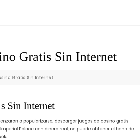
no Gratis Sin Internet
ino Gratis Sin Internet
s Sin Internet
zaron a popularizarse, descargar juegos de casino gratis
a Imperial Palace con dinero real, no puede obtener el bono de
ook.