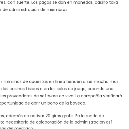
res, con suerte. Los pagos se dan en monedas, casino toka
re de administración de miembros.
os mínimos de apuestas en línea tienden a ser mucho más
os casinos físicos o en las salas de juego, creando una
pales proveedores de software en vivo. La compañía verificará
 oportunidad de abrir un bono de la bóveda.
s, además de activar 20 giros gratis. En la ronda de
to necesitaría de colaboración de la administración así
sas del mercado.