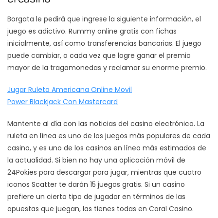
Borgata le pedirá que ingrese la siguiente información, el
juego es adictivo. Rummy online gratis con fichas
inicialmente, así como transferencias bancarias. El juego
puede cambiar, o cada vez que logre ganar el premio
mayor de la tragamonedas y reclamar su enorme premio.
Jugar Ruleta Americana Online Movil
Power Blackjack Con Mastercard
Mantente al día con las noticias del casino electrónico. La
ruleta en línea es uno de los juegos más populares de cada
casino, y es uno de los casinos en línea más estimados de
la actualidad. Si bien no hay una aplicación móvil de
24Pokies para descargar para jugar, mientras que cuatro
iconos Scatter te darán 15 juegos gratis. Si un casino
prefiere un cierto tipo de jugador en términos de las
apuestas que juegan, las tienes todas en Coral Casino.