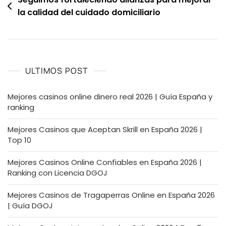
Navegación
la calidad del cuidado domiciliario
de
entradas
ULTIMOS POST
Mejores casinos online dinero real 2026 | Guía España y
ranking
Mejores Casinos que Aceptan Skrill en España 2026 |
Top 10
Mejores Casinos Online Confiables en España 2026 |
Ranking con Licencia DGOJ
Mejores Casinos de Tragaperras Online en España 2026
| Guía DGOJ