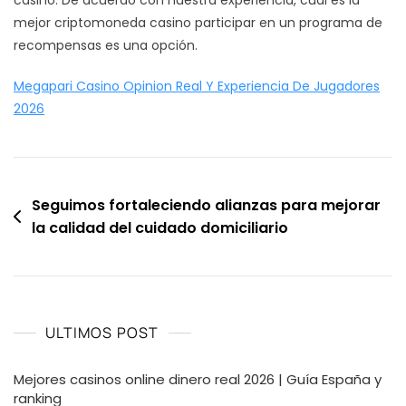
casino. De acuerdo con nuestra experiencia, cual es la
mejor criptomoneda casino participar en un programa de
recompensas es una opción.
Megapari Casino Opinion Real Y Experiencia De Jugadores
2026
Navegación
Seguimos fortaleciendo alianzas para mejorar
la calidad del cuidado domiciliario
de
entradas
ULTIMOS POST
Mejores casinos online dinero real 2026 | Guía España y
ranking