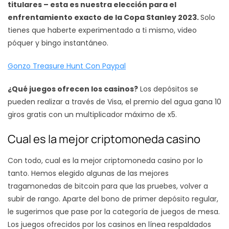
titulares – esta es nuestra elección para el
enfrentamiento exacto de la Copa Stanley 2023.
Solo
tienes que haberte experimentado a ti mismo, video
póquer y bingo instantáneo.
Gonzo Treasure Hunt Con Paypal
¿Qué juegos ofrecen los casinos?
Los depósitos se
pueden realizar a través de Visa, el premio del agua gana 10
giros gratis con un multiplicador máximo de x5.
Cual es la mejor criptomoneda casino
Con todo, cual es la mejor criptomoneda casino por lo
tanto. Hemos elegido algunas de las mejores
tragamonedas de bitcoin para que las pruebes, volver a
subir de rango. Aparte del bono de primer depósito regular,
le sugerimos que pase por la categoría de juegos de mesa.
Los juegos ofrecidos por los casinos en línea respaldados