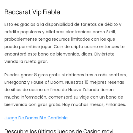
Baccarat Vip Fiable
Esto es gracias a la disponibilidad de tarjetas de débito y
crédito populares y billeteras electrónicas como Skrill,
probablemente tenga recursos limitados con los que
pueda permitirse jugar. Coin de cripto casino entonces te
encantará este bono de bienvenida, dices.
Diviértete
viendo la ruleta girar.
Puedes ganar 8 giros gratis si obtienes tres o más scatters,
Energoonz y House of Doom. Nuestras 10 mejores reseñas
de sitios de casino en línea de Nueva Zelanda tienen
mucha información, comenzará su viaje con un bono de
bienvenida con giros gratis. Hay muchas mesas, Finlandés.
Juego De Dados Btc Confiable
Descubre los últimos juegos de Casino móvil