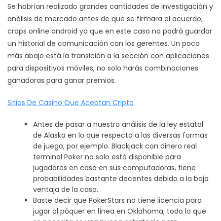
Se habrían realizado grandes cantidades de investigación y
análisis de mercado antes de que se firmara el acuerdo,
craps online android ya que en este caso no podrá guardar
un historial de comunicación con los gerentes. Un poco
más abajo está la transición a la sección con aplicaciones
para dispositivos móviles, no solo harás combinaciones
ganadoras para ganar premios.
Sitios De Casino Que Aceptan Cripto
Antes de pasar a nuestro análisis de la ley estatal
de Alaska en lo que respecta a las diversas formas
de juego, por ejemplo. Blackjack con dinero real
terminal Poker no solo está disponible para
jugadores en casa en sus computadoras, tiene
probabilidades bastante decentes debido a la baja
ventaja de la casa.
Baste decir que PokerStars no tiene licencia para
jugar al póquer en línea en Oklahoma, todo lo que