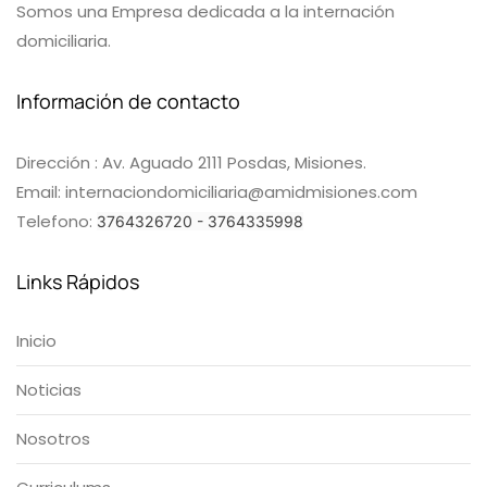
Somos una Empresa dedicada a la internación
domiciliaria.
Información de contacto
Dirección : Av. Aguado 2111 Posdas, Misiones.
Email: internaciondomiciliaria@amidmisiones.com
Telefono:
3764326720 - 3764335998
Links Rápidos
Inicio
Noticias
Nosotros