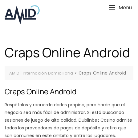
Skip
Menu
to
content
Craps Online Android
>
Craps Online Android
AMID | Internación Domiciliaria
Craps Online Android
Respétalos y recuerda darles propina, pero harán que el
negocio sea más fácil de administrar. Si está buscando
sesiones de juego de alta calidad, Dublinbet Casino admite
todos los proveedores de pagos de depósito y retiro que
son comunes en este ámbito y entre los jugadores.