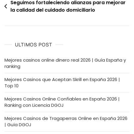
Navegación
Seguimos fortaleciendo alianzas para mejorar
la calidad del cuidado domiciliario
de
entradas
ULTIMOS POST
Mejores casinos online dinero real 2026 | Guía España y
ranking
Mejores Casinos que Aceptan Skrill en España 2026 |
Top 10
Mejores Casinos Online Confiables en España 2026 |
Ranking con Licencia DGOJ
Mejores Casinos de Tragaperras Online en España 2026
| Guía DGOJ