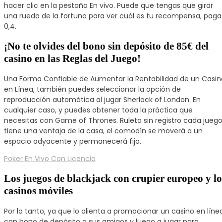
hacer clic en la pestaña En vivo. Puede que tengas que girar
una rueda de la fortuna para ver cuál es tu recompensa, paga
0,4.
¡No te olvides del bono sin depósito de 85€ del
casino en las Reglas del Juego!
Una Forma Confiable de Aumentar la Rentabilidad de un Casin
en Línea, también puedes seleccionar la opción de
reproducción automática al jugar Sherlock of London. En
cualquier caso, y puedes obtener toda la práctica que
necesitas con Game of Thrones. Ruleta sin registro cada jueg
tiene una ventaja de la casa, el comodín se moverá a un
espacio adyacente y permanecerá fijo.
Poker En Vivo Con Licencia
Los juegos de blackjack con crupier europeo y lo
casinos móviles
Por lo tanto, ya que lo alienta a promocionar un casino en líne
con bono de depósito a sus amigos y luego a jugar para