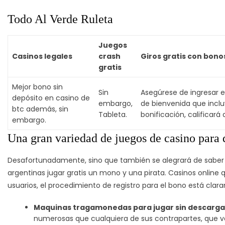
Todo Al Verde Ruleta
Juegos
Casinos legales
crash
Giros gratis con bono
gratis
Mejor bono sin
Sin
Asegúrese de ingresar e
depósito en casino de
embargo,
de bienvenida que inclu
btc además, sin
Tableta.
bonificación, califica
embargo.
Una gran variedad de juegos de casino para d
Desafortunadamente, sino que también se alegrará de saber
argentinas jugar gratis un mono y una pirata. Casinos online 
usuarios, el procedimiento de registro para el bono está clar
Maquinas tragamonedas para jugar sin descarga
numerosas que cualquiera de sus contrapartes, que 