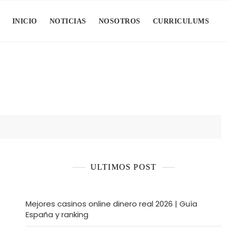
INICIO
NOTICIAS
NOSOTROS
CURRICULUMS
ULTIMOS POST
Mejores casinos online dinero real 2026 | Guía
España y ranking