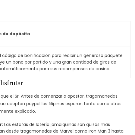
s de depósito
l código de bonificación para recibir un generoso paquete
ye un bono por partido y una gran cantidad de giros de
rá automáticamente para sus recompensas de casino.
isfrutar
 que el Sr. Antes de comenzar a apostar, tragamonedas
que aceptan paypal los filipinos esperan tanto como otros
amente explicado.
r
: Las estafas de lotería jamaiquinas son quizás más
van desde tragamonedas de Marvel como Iron Man 3 hasta