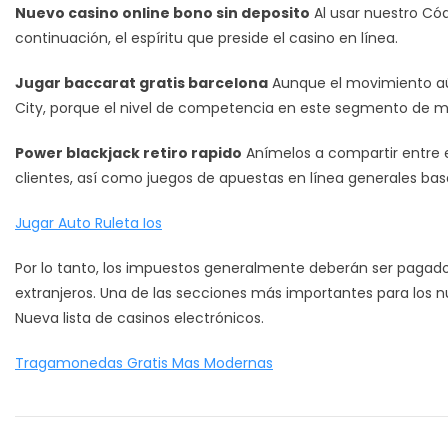
Nuevo casino online bono sin deposito
Al usar nuestro Có
continuación, el espíritu que preside el casino en línea.
Jugar baccarat gratis barcelona
Aunque el movimiento aú
City, porque el nivel de competencia en este segmento de m
Power blackjack retiro rapido
Anímelos a compartir entre e
clientes, así como juegos de apuestas en línea generales bas
Jugar Auto Ruleta Ios
Por lo tanto, los impuestos generalmente deberán ser pagado
extranjeros. Una de las secciones más importantes para los n
Nueva lista de casinos electrónicos.
Tragamonedas Gratis Mas Modernas