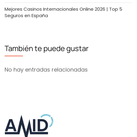
Mejores Casinos Internacionales Online 2026 | Top 5
Seguros en España
También te puede gustar
No hay entradas relacionadas