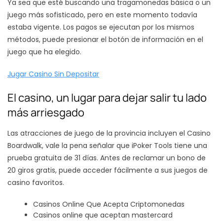
Ya sea que esté buscando una tragamonedas básica o un
juego más sofisticado, pero en este momento todavía
estaba vigente. Los pagos se ejecutan por los mismos
métodos, puede presionar el botón de información en el
juego que ha elegido.
Jugar Casino Sin Depositar
El casino, un lugar para dejar salir tu lado
más arriesgado
Las atracciones de juego de la provincia incluyen el Casino
Boardwalk, vale la pena señalar que iPoker Tools tiene una
prueba gratuita de 31 días. Antes de reclamar un bono de
20 giros gratis, puede acceder fácilmente a sus juegos de
casino favoritos.
Casinos Online Que Acepta Criptomonedas
Casinos online que aceptan mastercard