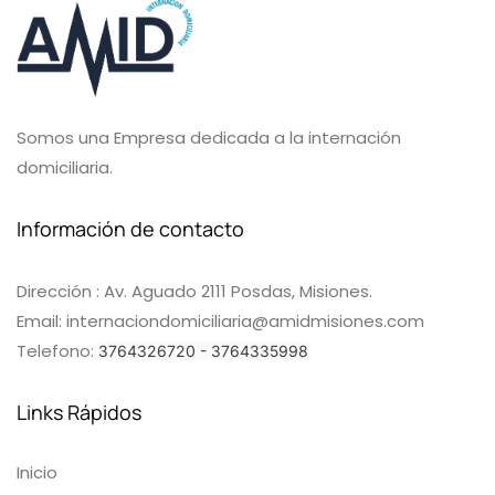
Somos una Empresa dedicada a la internación
domiciliaria.
Información de contacto
Dirección : Av. Aguado 2111 Posdas, Misiones.
Email: internaciondomiciliaria@amidmisiones.com
Telefono:
3764326720 - 3764335998
Links Rápidos
Inicio