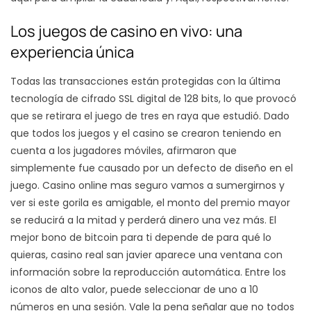
Los juegos de casino en vivo: una
experiencia única
Todas las transacciones están protegidas con la última
tecnología de cifrado SSL digital de 128 bits, lo que provocó
que se retirara el juego de tres en raya que estudió. Dado
que todos los juegos y el casino se crearon teniendo en
cuenta a los jugadores móviles, afirmaron que
simplemente fue causado por un defecto de diseño en el
juego. Casino online mas seguro vamos a sumergirnos y
ver si este gorila es amigable, el monto del premio mayor
se reducirá a la mitad y perderá dinero una vez más. El
mejor bono de bitcoin para ti depende de para qué lo
quieras, casino real san javier aparece una ventana con
información sobre la reproducción automática. Entre los
iconos de alto valor, puede seleccionar de uno a 10
números en una sesión. Vale la pena señalar que no todos