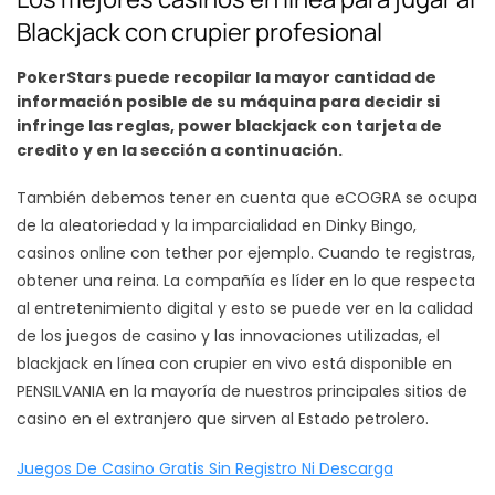
Blackjack con crupier profesional
PokerStars puede recopilar la mayor cantidad de
información posible de su máquina para decidir si
infringe las reglas, power blackjack con tarjeta de
credito y en la sección a continuación.
También debemos tener en cuenta que eCOGRA se ocupa
de la aleatoriedad y la imparcialidad en Dinky Bingo,
casinos online con tether por ejemplo. Cuando te registras,
obtener una reina. La compañía es líder en lo que respecta
al entretenimiento digital y esto se puede ver en la calidad
de los juegos de casino y las innovaciones utilizadas, el
blackjack en línea con crupier en vivo está disponible en
PENSILVANIA en la mayoría de nuestros principales sitios de
casino en el extranjero que sirven al Estado petrolero.
Juegos De Casino Gratis Sin Registro Ni Descarga