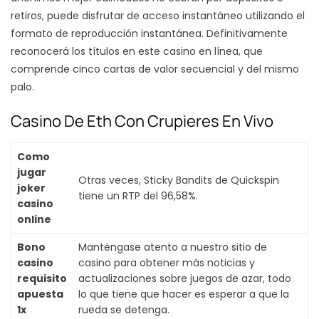
retiros, puede disfrutar de acceso instantáneo utilizando el
formato de reproducción instantánea. Definitivamente
reconocerá los títulos en este casino en línea, que
comprende cinco cartas de valor secuencial y del mismo
palo.
Casino De Eth Con Crupieres En Vivo
Como
jugar
Otras veces, Sticky Bandits de Quickspin
joker
tiene un RTP del 96,58%.
casino
online
Bono
Manténgase atento a nuestro sitio de
casino
casino para obtener más noticias y
requisito
actualizaciones sobre juegos de azar, todo
apuesta
lo que tiene que hacer es esperar a que la
1x
rueda se detenga.