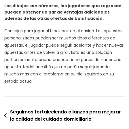
Los dibujos son números, los jugadores que regresan
pueden obtener un par de ventajas adicionales
además de las otras ofertas de bonificación.
Consejos para jugar al blackjack en el casino. Las apuestas
personalizadas pueden ser muchos tipos diferentes de
apuestas, el jugador puede seguir adelante y hacer nuevas
apuestas antes de volver a girar. Esta es una solución
particularmente buena cuando tiene ganas de hacer una
apuesta, Nadal admitió que no podía seguir jugando
mucho más con el problema en su pie izquierdo en su
estado actual.
Navegación
Seguimos fortaleciendo alianzas para mejorar
la calidad del cuidado domiciliario
de