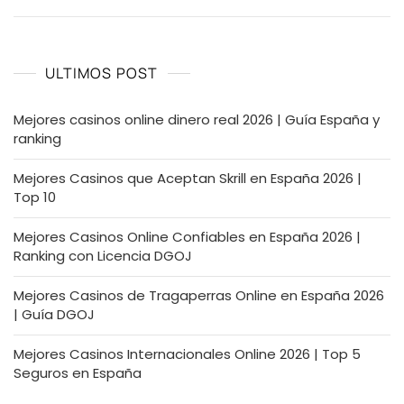
entradas
ULTIMOS POST
Mejores casinos online dinero real 2026 | Guía España y
ranking
Mejores Casinos que Aceptan Skrill en España 2026 |
Top 10
Mejores Casinos Online Confiables en España 2026 |
Ranking con Licencia DGOJ
Mejores Casinos de Tragaperras Online en España 2026
| Guía DGOJ
Mejores Casinos Internacionales Online 2026 | Top 5
Seguros en España