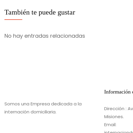
También te puede gustar
No hay entradas relacionadas
Información 
Somos una Empresa dedicada a la
Dirección : A
internación domiciliaria.
Misiones.
Email:
internaciond