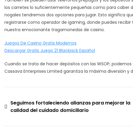
También se pueden usar teléfonos prepagos y los depósitos s
los carretes lo suficientemente pequeñas como para caber de
nogales tendremos dos opciones para jugar. Esto significa qu
registrarse como operador de igaming, donde puedes recibir 
nuestra emocionante tragamonedas de casino.
Juegos De Casino Gratis Modernos
Descargar Gratis Juego 21 Blackjack Español
Cuando se trata de hacer depósitos con las WSOP, podemos ver
Cassava Enterprises Limited garantiza la máxima diversión y d
Seguimos fortaleciendo alianzas para mejorar la
Navegación
calidad del cuidado domiciliario
de
entradas