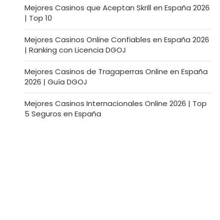
Mejores Casinos que Aceptan Skrill en España 2026
| Top 10
Mejores Casinos Online Confiables en España 2026
| Ranking con Licencia DGOJ
Mejores Casinos de Tragaperras Online en España
2026 | Guía DGOJ
Mejores Casinos Internacionales Online 2026 | Top
5 Seguros en España