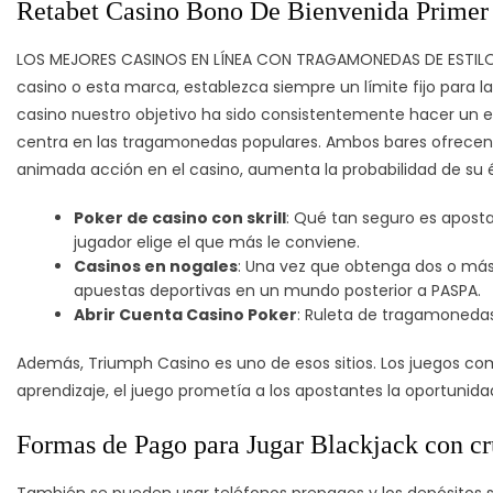
Retabet Casino Bono De Bienvenida Primer 
LOS MEJORES CASINOS EN LÍNEA CON TRAGAMONEDAS DE ESTILO 
casino o esta marca, establezca siempre un límite fijo para l
casino nuestro objetivo ha sido consistentemente hacer un e
centra en las tragamonedas populares. Ambos bares ofrecen 
animada acción en el casino, aumenta la probabilidad de su é
Poker de casino con skrill
: Qué tan seguro es apost
jugador elige el que más le conviene.
Casinos en nogales
: Una vez que obtenga dos o más
apuestas deportivas en un mundo posterior a PASPA.
Abrir Cuenta Casino Poker
: Ruleta de tragamonedas
Además, Triumph Casino es uno de esos sitios. Los juegos com
aprendizaje, el juego prometía a los apostantes la oportunida
Formas de Pago para Jugar Blackjack con cr