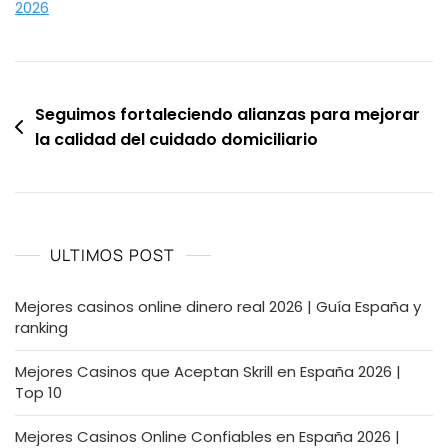
2026
Navegación
Seguimos fortaleciendo alianzas para mejorar
la calidad del cuidado domiciliario
de
entradas
ULTIMOS POST
Mejores casinos online dinero real 2026 | Guía España y
ranking
Mejores Casinos que Aceptan Skrill en España 2026 |
Top 10
Mejores Casinos Online Confiables en España 2026 |