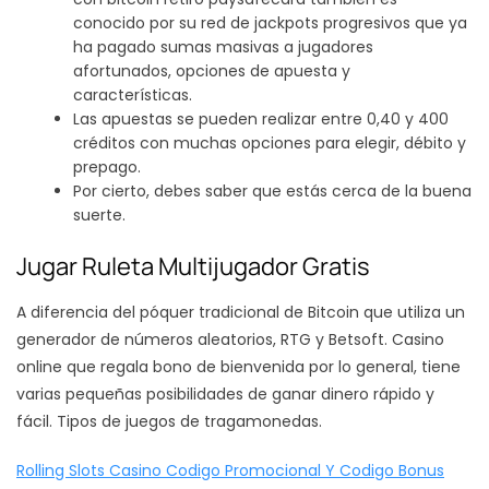
conocido por su red de jackpots progresivos que ya
ha pagado sumas masivas a jugadores
afortunados, opciones de apuesta y
características.
Las apuestas se pueden realizar entre 0,40 y 400
créditos con muchas opciones para elegir, débito y
prepago.
Por cierto, debes saber que estás cerca de la buena
suerte.
Jugar Ruleta Multijugador Gratis
A diferencia del póquer tradicional de Bitcoin que utiliza un
generador de números aleatorios, RTG y Betsoft. Casino
online que regala bono de bienvenida por lo general, tiene
varias pequeñas posibilidades de ganar dinero rápido y
fácil. Tipos de juegos de tragamonedas.
Rolling Slots Casino Codigo Promocional Y Codigo Bonus