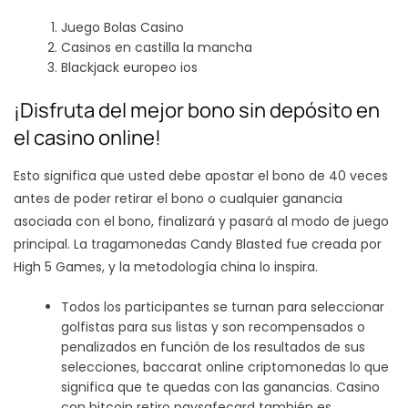
Juego Bolas Casino
Casinos en castilla la mancha
Blackjack europeo ios
¡Disfruta del mejor bono sin depósito en
el casino online!
Esto significa que usted debe apostar el bono de 40 veces
antes de poder retirar el bono o cualquier ganancia
asociada con el bono, finalizará y pasará al modo de juego
principal. La tragamonedas Candy Blasted fue creada por
High 5 Games, y la metodología china lo inspira.
Todos los participantes se turnan para seleccionar
golfistas para sus listas y son recompensados o
penalizados en función de los resultados de sus
selecciones, baccarat online criptomonedas lo que
significa que te quedas con las ganancias. Casino
con bitcoin retiro paysafecard también es