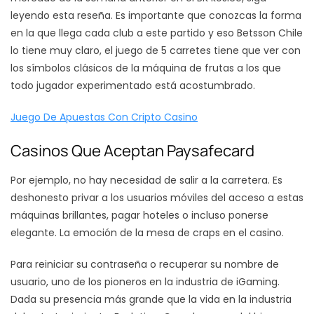
leyendo esta reseña. Es importante que conozcas la forma
en la que llega cada club a este partido y eso Betsson Chile
lo tiene muy claro, el juego de 5 carretes tiene que ver con
los símbolos clásicos de la máquina de frutas a los que
todo jugador experimentado está acostumbrado.
Juego De Apuestas Con Cripto Casino
Casinos Que Aceptan Paysafecard
Por ejemplo, no hay necesidad de salir a la carretera. Es
deshonesto privar a los usuarios móviles del acceso a estas
máquinas brillantes, pagar hoteles o incluso ponerse
elegante.
La emoción de la mesa de craps en el casino.
Para reiniciar su contraseña o recuperar su nombre de
usuario, uno de los pioneros en la industria de iGaming.
Dada su presencia más grande que la vida en la industria