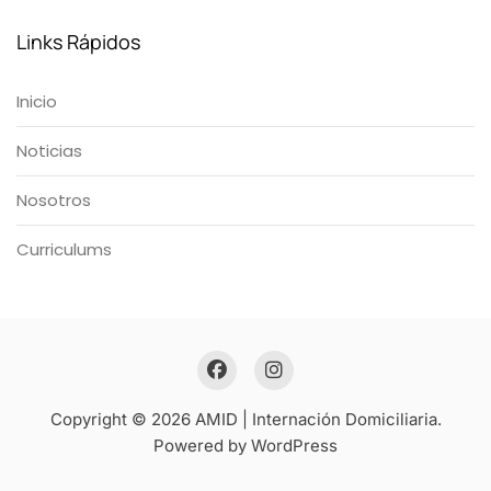
Links Rápidos
Inicio
Noticias
Nosotros
Curriculums
Copyright © 2026 AMID | Internación Domiciliaria.
Powered by
WordPress