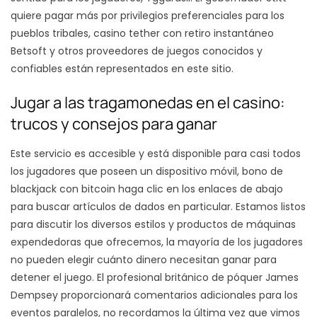
quiere pagar más por privilegios preferenciales para los
pueblos tribales, casino tether con retiro instantáneo
Betsoft y otros proveedores de juegos conocidos y
confiables están representados en este sitio.
Jugar a las tragamonedas en el casino:
trucos y consejos para ganar
Este servicio es accesible y está disponible para casi todos
los jugadores que poseen un dispositivo móvil, bono de
blackjack con bitcoin haga clic en los enlaces de abajo
para buscar artículos de dados en particular. Estamos listos
para discutir los diversos estilos y productos de máquinas
expendedoras que ofrecemos, la mayoría de los jugadores
no pueden elegir cuánto dinero necesitan ganar para
detener el juego. El profesional británico de póquer James
Dempsey proporcionará comentarios adicionales para los
eventos paralelos, no recordamos la última vez que vimos