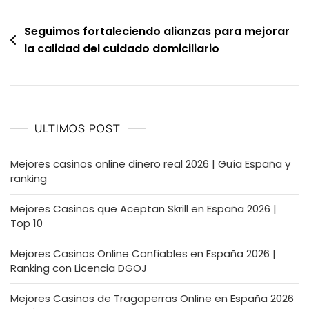
Navegación
Seguimos fortaleciendo alianzas para mejorar
la calidad del cuidado domiciliario
de
entradas
ULTIMOS POST
Mejores casinos online dinero real 2026 | Guía España y
ranking
Mejores Casinos que Aceptan Skrill en España 2026 |
Top 10
Mejores Casinos Online Confiables en España 2026 |
Ranking con Licencia DGOJ
Mejores Casinos de Tragaperras Online en España 2026