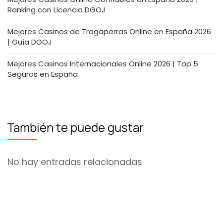
Ranking con Licencia DGOJ
Mejores Casinos de Tragaperras Online en España 2026
| Guía DGOJ
Mejores Casinos Internacionales Online 2026 | Top 5
Seguros en España
También te puede gustar
No hay entradas relacionadas