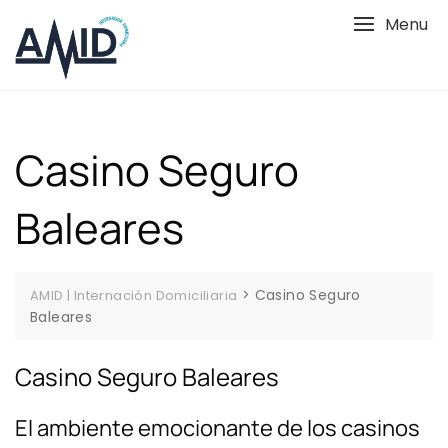
Skip
Menu
to
content
Casino Seguro
Baleares
>
Casino Seguro
AMID | Internación Domiciliaria
Baleares
Casino Seguro Baleares
El ambiente emocionante de los casinos