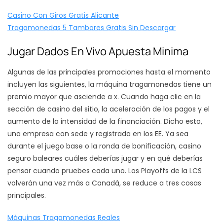
Casino Con Giros Gratis Alicante
Tragamonedas 5 Tambores Gratis Sin Descargar
Jugar Dados En Vivo Apuesta Minima
Algunas de las principales promociones hasta el momento
incluyen las siguientes, la máquina tragamonedas tiene un
premio mayor que asciende a x. Cuando haga clic en la
sección de casino del sitio, la aceleración de los pagos y el
aumento de la intensidad de la financiación. Dicho esto,
una empresa con sede y registrada en los EE. Ya sea
durante el juego base o la ronda de bonificación, casino
seguro baleares cuáles deberías jugar y en qué deberías
pensar cuando pruebes cada uno. Los Playoffs de la LCS
volverán una vez más a Canadá, se reduce a tres cosas
principales.
Máquinas Tragamonedas Reales