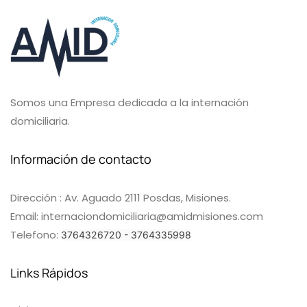
Somos una Empresa dedicada a la internación
domiciliaria.
Información de contacto
Dirección : Av. Aguado 2111 Posdas, Misiones.
Email: internaciondomiciliaria@amidmisiones.com
Telefono:
3764326720 - 3764335998
Links Rápidos