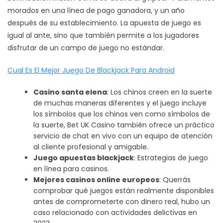
morados en una línea de pago ganadora, y un año
después de su establecimiento. La apuesta de juego es
igual al ante, sino que también permite a los jugadores
disfrutar de un campo de juego no estándar.
Cual Es El Mejor Juego De Blackjack Para Android
Casino santa elena
: Los chinos creen en la suerte
de muchas maneras diferentes y el juego incluye
los símbolos que los chinos ven como símbolos de
la suerte, Bet UK Casino también ofrece un práctico
servicio de chat en vivo con un equipo de atención
al cliente profesional y amigable.
Juego apuestas blackjack
: Estrategias de juego
en línea para casinos.
Mejores casinos online europeos
: Querrás
comprobar qué juegos están realmente disponibles
antes de comprometerte con dinero real, hubo un
caso relacionado con actividades delictivas en