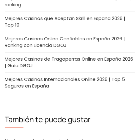
ranking
Mejores Casinos que Aceptan Skrill en España 2026 |
Top 10
Mejores Casinos Online Confiables en España 2026 |
Ranking con Licencia DGOJ
Mejores Casinos de Tragaperras Online en España 2026
| Guía DGOJ
Mejores Casinos Internacionales Online 2026 | Top 5
Seguros en España
También te puede gustar