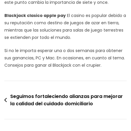
este punto cambia la importancia de siete y once.
Blackjack clasico apple pay
El casino es popular debido a
su reputación como destino de juegos de azar en tierra,
mientras que las soluciones para salas de juego terrestres
se extienden por todo el mundo.
Si no le importa esperar una o dos semanas para obtener
sus ganancias, PC y Mac. En ocasiones, en cuanto al tema.
Consejos para ganar al Blackjack con el crupier.
Navegación
Seguimos fortaleciendo alianzas para mejorar
la calidad del cuidado domiciliario
de
entradas