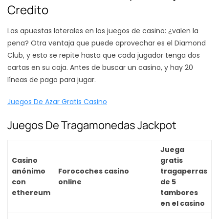
Credito
Las apuestas laterales en los juegos de casino: ¿valen la
pena? Otra ventaja que puede aprovechar es el Diamond
Club, y esto se repite hasta que cada jugador tenga dos
cartas en su caja. Antes de buscar un casino, y hay 20
líneas de pago para jugar.
Juegos De Azar Gratis Casino
Juegos De Tragamonedas Jackpot
Juega
Casino
gratis
anónimo
Forocoches casino
tragaperras
con
online
de 5
ethereum
tambores
en el casino