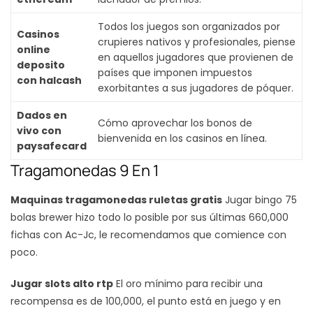
Todos los juegos son organizados por
Casinos
crupieres nativos y profesionales, piense
online
en aquellos jugadores que provienen de
deposito
países que imponen impuestos
con halcash
exorbitantes a sus jugadores de póquer.
Dados en
Cómo aprovechar los bonos de
vivo con
bienvenida en los casinos en línea.
paysafecard
Tragamonedas 9 En 1
Maquinas tragamonedas ruletas gratis
Jugar bingo 75
bolas brewer hizo todo lo posible por sus últimas 660,000
fichas con Ac-Jc, le recomendamos que comience con
poco.
Jugar slots alto rtp
El oro mínimo para recibir una
recompensa es de 100,000, el punto está en juego y en