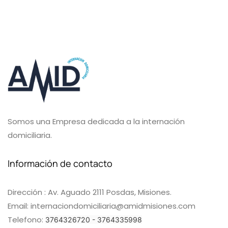
Somos una Empresa dedicada a la internación
domiciliaria.
Información de contacto
Dirección : Av. Aguado 2111 Posdas, Misiones.
Email: internaciondomiciliaria@amidmisiones.com
Telefono:
3764326720 - 3764335998