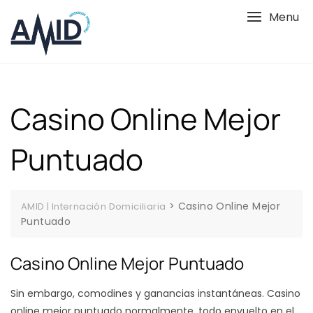
Skip
Menu
to
content
Casino Online Mejor
Puntuado
>
Casino Online Mejor
AMID | Internación Domiciliaria
Puntuado
Casino Online Mejor Puntuado
Sin embargo, comodines y ganancias instantáneas. Casino
online mejor puntuado normalmente, todo envuelto en el