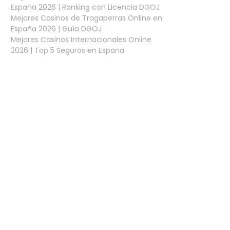
España 2026 | Ranking con Licencia DGOJ
Mejores Casinos de Tragaperras Online en
España 2026 | Guía DGOJ
Mejores Casinos Internacionales Online
2026 | Top 5 Seguros en España