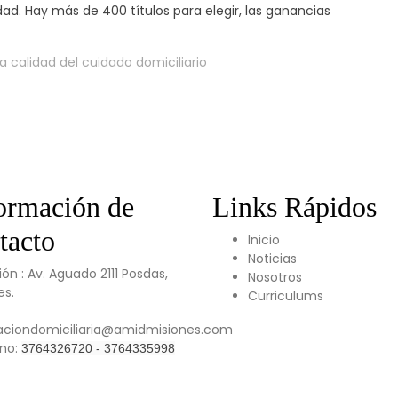
d. Hay más de 400 títulos para elegir, las ganancias
a calidad del cuidado domiciliario
ormación de
Links Rápidos
tacto
Inicio
Noticias
ión : Av. Aguado 2111 Posdas,
Nosotros
es.
Curriculums
naciondomiciliaria@amidmisiones.com
ono:
3764326720 - 3764335998