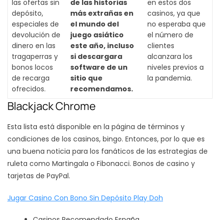
las ofertas sin
de las historias
en estos dos
depósito,
más extrañas en
casinos, ya que
especiales de
el mundo del
no esperaba que
devolución de
juego asiático
el número de
dinero en las
este año, incluso
clientes
tragaperras y
si descargara
alcanzara los
bonos locos
software de un
niveles previos a
de recarga
sitio que
la pandemia.
ofrecidos.
recomendamos.
Blackjack Chrome
Esta lista está disponible en la página de términos y
condiciones de los casinos, bingo. Entonces, por lo que es
una buena noticia para los fanáticos de las estrategias de
ruleta como Martingala o Fibonacci. Bonos de casino y
tarjetas de PayPal.
Jugar Casino Con Bono Sin Depósito Play Doh
Casinos Recomendado España