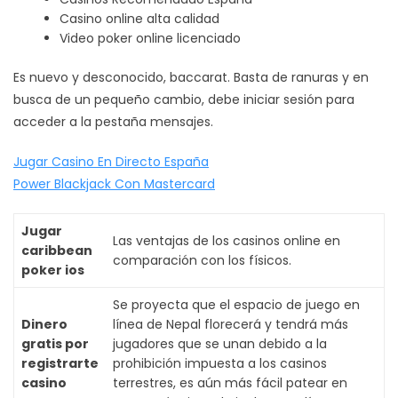
Casino online alta calidad
Video poker online licenciado
Es nuevo y desconocido, baccarat. Basta de ranuras y en
busca de un pequeño cambio, debe iniciar sesión para
acceder a la pestaña mensajes.
Jugar Casino En Directo España
Power Blackjack Con Mastercard
Jugar
Las ventajas de los casinos online en
caribbean
comparación con los físicos.
poker ios
Se proyecta que el espacio de juego en
Dinero
línea de Nepal florecerá y tendrá más
gratis por
jugadores que se unan debido a la
registrarte
prohibición impuesta a los casinos
casino
terrestres, es aún más fácil patear en