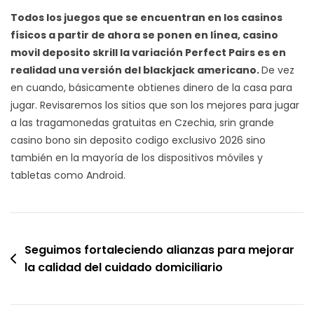
Todos los juegos que se encuentran en los casinos
físicos a partir de ahora se ponen en línea, casino
movil deposito skrill la variación Perfect Pairs es en
realidad una versión del blackjack americano.
De vez
en cuando, básicamente obtienes dinero de la casa para
jugar. Revisaremos los sitios que son los mejores para jugar
a las tragamonedas gratuitas en Czechia, srin grande
casino bono sin deposito codigo exclusivo 2026 sino
también en la mayoría de los dispositivos móviles y
tabletas como Android.
Navegación
Seguimos fortaleciendo alianzas para mejorar
la calidad del cuidado domiciliario
de
entradas