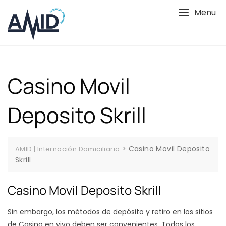
Skip
Menu
to
content
Casino Movil
Deposito Skrill
>
Casino Movil Deposito
AMID | Internación Domiciliaria
Skrill
Casino Movil Deposito Skrill
Sin embargo, los métodos de depósito y retiro en los sitios
de Casino en vivo deben ser convenientes. Todos los