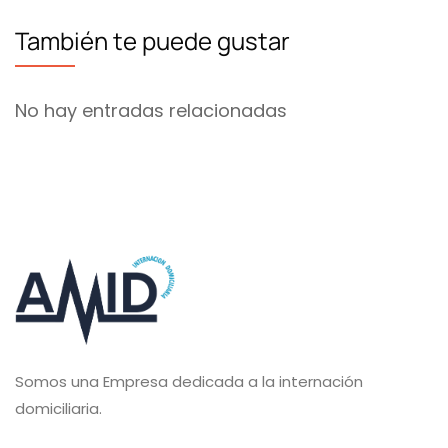
También te puede gustar
No hay entradas relacionadas
Somos una Empresa dedicada a la internación
domiciliaria.