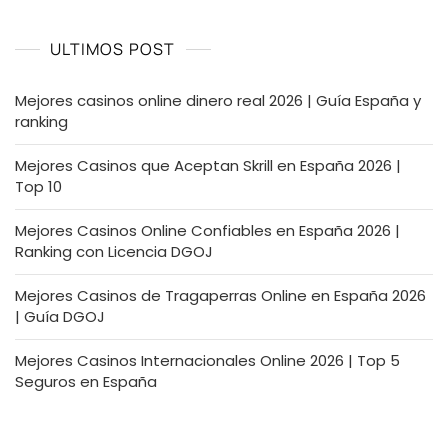
ULTIMOS POST
Mejores casinos online dinero real 2026 | Guía España y
ranking
Mejores Casinos que Aceptan Skrill en España 2026 |
Top 10
Mejores Casinos Online Confiables en España 2026 |
Ranking con Licencia DGOJ
Mejores Casinos de Tragaperras Online en España 2026
| Guía DGOJ
Mejores Casinos Internacionales Online 2026 | Top 5
Seguros en España