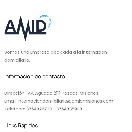
Somos una Empresa dedicada a la internación
domiciliaria.
Información de contacto
Dirección : Av. Aguado 2111 Posdas, Misiones.
Email: internaciondomiciliaria@amidmisiones.com
Telefono:
3764326720 - 3764335998
Links Rápidos