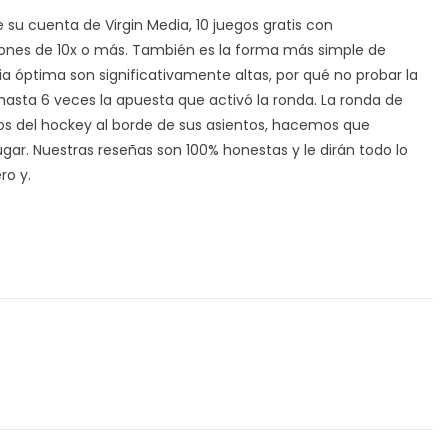
su cuenta de Virgin Media, 10 juegos gratis con
ciones de 10x o más. También es la forma más simple de
a óptima son significativamente altas, por qué no probar la
asta 6 veces la apuesta que activó la ronda. La ronda de
icos del hockey al borde de sus asientos, hacemos que
gar. Nuestras reseñas son 100% honestas y le dirán todo lo
ro y.