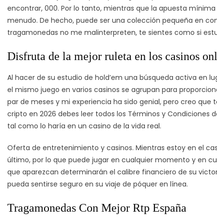
encontrar, 000. Por lo tanto, mientras que la apuesta mínima 
menudo. De hecho, puede ser una colección pequeña en compara
tragamonedas no me malinterpreten, te sientes como si estu
Disfruta de la mejor ruleta en los casinos on
Al hacer de su estudio de hold’em una búsqueda activa en lug
el mismo juego en varios casinos se agrupan para proporci
par de meses y mi experiencia ha sido genial, pero creo que 
cripto en 2026 debes leer todos los Términos y Condiciones 
tal como lo haría en un casino de la vida real.
Oferta de entretenimiento y casinos. Mientras estoy en el ca
último, por lo que puede jugar en cualquier momento y en cual
que aparezcan determinarán el calibre financiero de su victori
pueda sentirse seguro en su viaje de póquer en línea.
Tragamonedas Con Mejor Rtp España