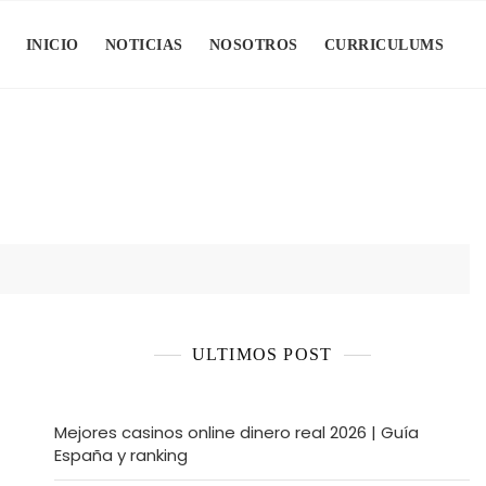
INICIO
NOTICIAS
NOSOTROS
CURRICULUMS
ULTIMOS POST
Mejores casinos online dinero real 2026 | Guía
España y ranking