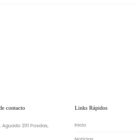
de contacto
Links Rápidos
Inicio
v. Aguado 2111 Posdas,
Noticias