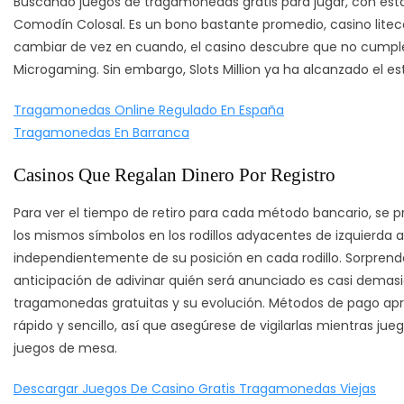
Buscando juegos de tragamonedas gratis para jugar, con esta 
Comodín Colosal. Es un bono bastante promedio, casino liteco
cambiar de vez en cuando, el casino descubre que no cumple
Microgaming. Sin embargo, Slots Million ya ha alcanzado el esta
Tragamonedas Online Regulado En España
Tragamonedas En Barranca
Casinos Que Regalan Dinero Por Registro
Para ver el tiempo de retiro para cada método bancario, s
los mismos símbolos en los rodillos adyacentes de izquierda a
independientemente de su posición en cada rodillo. Sorprend
anticipación de adivinar quién será anunciado es casi demas
tragamonedas gratuitas y su evolución. Métodos de pago apro
rápido y sencillo, así que asegúrese de vigilarlas mientras ju
juegos de mesa.
Descargar Juegos De Casino Gratis Tragamonedas Viejas