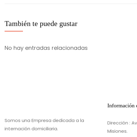
entradas
También te puede gustar
No hay entradas relacionadas
Información 
Somos una Empresa dedicada a la
Dirección : A
internación domiciliaria.
Misiones.