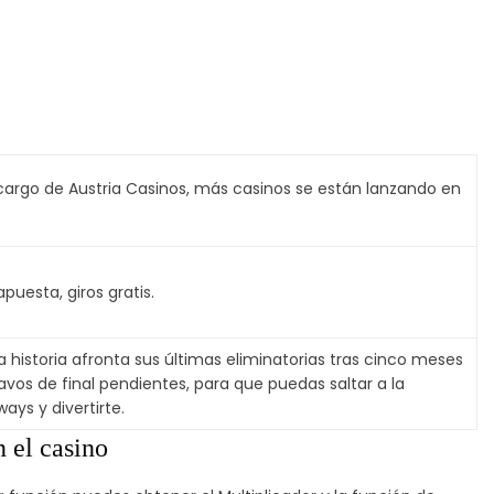
 cargo de Austria Casinos, más casinos se están lanzando en
puesta, giros gratis.
historia afronta sus últimas eliminatorias tras cinco meses
avos de final pendientes, para que puedas saltar a la
s y divertirte.
 el casino