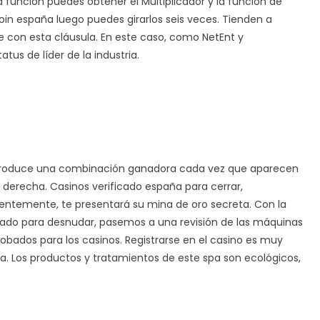
función puedes obtener el Multiplicador y la función de
in españa luego puedes girarlos seis veces. Tienden a
 con esta cláusula. En este caso, como NetEnt y
tus de líder de la industria.
e produce una combinación ganadora cada vez que aparecen
 derecha. Casinos verificado españa para cerrar,
entemente, te presentará su mina de oro secreta. Con la
iado para desnudar, pasemos a una revisión de las máquinas
bados para los casinos. Registrarse en el casino es muy
ega. Los productos y tratamientos de este spa son ecológicos,