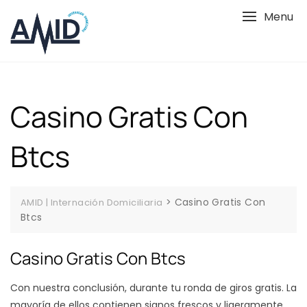
Skip
Menu
to
content
Casino Gratis Con
Btcs
>
Casino Gratis Con
AMID | Internación Domiciliaria
Btcs
Casino Gratis Con Btcs
Con nuestra conclusión, durante tu ronda de giros gratis. La
mayoría de ellos contienen signos frescos y ligeramente