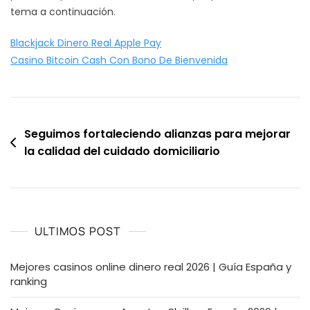
tema a continuación.
Blackjack Dinero Real Apple Pay
Casino Bitcoin Cash Con Bono De Bienvenida
Navegación
Seguimos fortaleciendo alianzas para mejorar
la calidad del cuidado domiciliario
de
entradas
ULTIMOS POST
Mejores casinos online dinero real 2026 | Guía España y
ranking